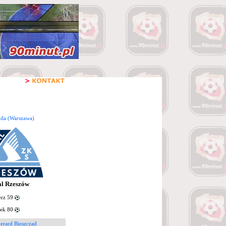
nda (Warszawa)
al Rzeszów
rz 59
ek 80
erard Bieszczad