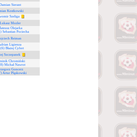
Damian Sierant
mian Kostkowski
awomir Szeliga
 Łukasz Mozler
ateusz Olejarka
) Sebastian Pociecha
ojciech Reiman
Adrian Ligienza
3
(6) Błażej Cyfert
żej Szczepanek
minik Chromiński
(8) Michał Nawrot
rzegorz Goncerz
7) Artur Pląskowski