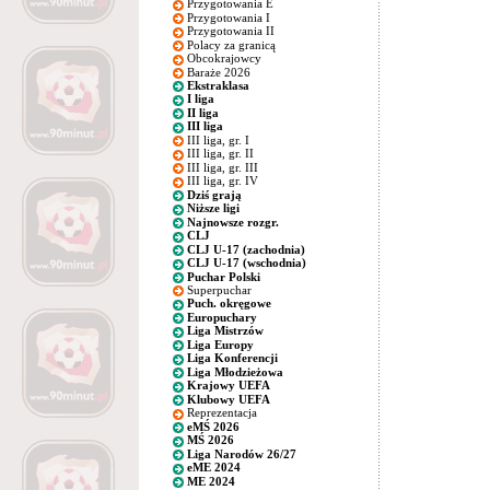
Przygotowania E
Przygotowania I
Przygotowania II
Polacy za granicą
Obcokrajowcy
Baraże 2026
Ekstraklasa
I liga
II liga
III liga
III liga, gr. I
III liga, gr. II
III liga, gr. III
III liga, gr. IV
Dziś grają
Niższe ligi
Najnowsze rozgr.
CLJ
CLJ U-17 (zachodnia)
CLJ U-17 (wschodnia)
Puchar Polski
Superpuchar
Puch. okręgowe
Europuchary
Liga Mistrzów
Liga Europy
Liga Konferencji
Liga Młodzieżowa
Krajowy UEFA
Klubowy UEFA
Reprezentacja
eMŚ 2026
MŚ 2026
Liga Narodów 26/27
eME 2024
ME 2024