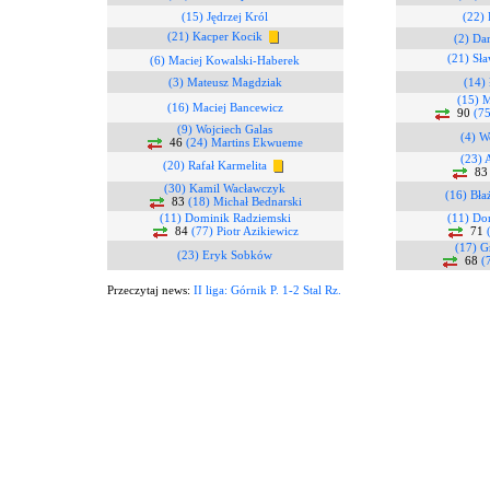
(15) Jędrzej Król
(22) 
(21) Kacper Kocik
(2) Da
(21) Sł
(6) Maciej Kowalski-Haberek
(3) Mateusz Magdziak
(14)
(15) M
(16) Maciej Bancewicz
90
(75
(9) Wojciech Galas
(4) W
46
(24) Martins Ekwueme
(23) 
(20) Rafał Karmelita
8
(30) Kamil Wacławczyk
(16) Bła
83
(18) Michał Bednarski
(11) Dominik Radziemski
(11) Do
84
(77) Piotr Azikiewicz
71
(17) G
(23) Eryk Sobków
68
(
Przeczytaj news:
II liga: Górnik P. 1-2 Stal Rz.