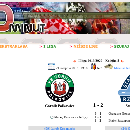
II liga 2019/2020 - Kolejka 5
21 sierpnia 2019, 19:00
673
Mateusz Je
1 - 2
Górnik Polkowice
St
0 - 1
Grzegorz Gonce
Maciej Bancewicz 67 (k)
1 - 1
1 - 2
Błażej Szczepan
(99) Jakub Kopaniecki
(24) G