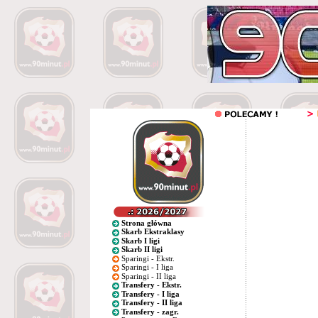
Strona główna
Skarb Ekstraklasy
Skarb I ligi
Skarb II ligi
Sparingi - Ekstr.
Sparingi - I liga
Sparingi - II liga
Transfery - Ekstr.
Transfery - I liga
Transfery - II liga
Transfery - zagr.