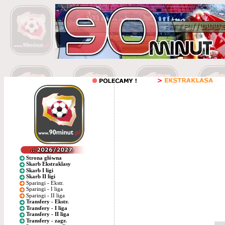
Strona główna
Skarb Ekstraklasy
Skarb I ligi
Skarb II ligi
Sparingi - Ekstr.
Sparingi - I liga
Sparingi - II liga
Transfery - Ekstr.
Transfery - I liga
Transfery - II liga
Transfery - zagr.