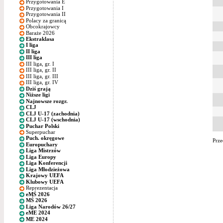
Przygotowania E
Przygotowania I
Przygotowania II
Polacy za granicą
Obcokrajowcy
Baraże 2026
Ekstraklasa
I liga
II liga
III liga
III liga, gr. I
III liga, gr. II
III liga, gr. III
III liga, gr. IV
Dziś grają
Niższe ligi
Najnowsze rozgr.
CLJ
CLJ U-17 (zachodnia)
CLJ U-17 (wschodnia)
Puchar Polski
Superpuchar
Puch. okręgowe
Prze
Europuchary
Liga Mistrzów
Liga Europy
Liga Konferencji
Liga Młodzieżowa
Krajowy UEFA
Klubowy UEFA
Reprezentacja
eMŚ 2026
MŚ 2026
Liga Narodów 26/27
eME 2024
ME 2024