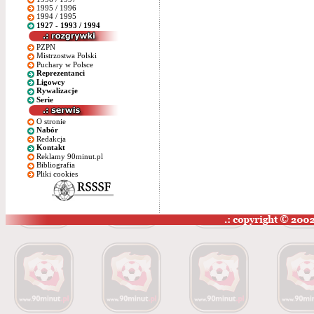
1995 / 1996
1994 / 1995
1927 - 1993 / 1994
PZPN
Mistrzostwa Polski
Puchary w Polsce
Reprezentanci
Ligowcy
Rywalizacje
Serie
O stronie
Nabór
Redakcja
Kontakt
Reklamy 90minut.pl
Bibliografia
Pliki cookies