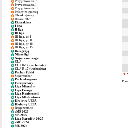
Przygotowania E
Przygotowania I
Przygotowania II
Polacy za granicą
Obcokrajowcy
Baraże 2026
Ekstraklasa
I liga
II liga
III liga
III liga, gr. I
III liga, gr. II
III liga, gr. III
III liga, gr. IV
Dziś grają
Niższe ligi
Najnowsze rozgr.
CLJ
CLJ U-17 (zachodnia)
CLJ U-17 (wschodnia)
Puchar Polski
w
Superpuchar
Puch. okręgowe
Prze
Europuchary
Liga Mistrzów
Liga Europy
Liga Konferencji
Liga Młodzieżowa
Krajowy UEFA
Klubowy UEFA
Reprezentacja
eMŚ 2026
MŚ 2026
Liga Narodów 26/27
eME 2024
ME 2024