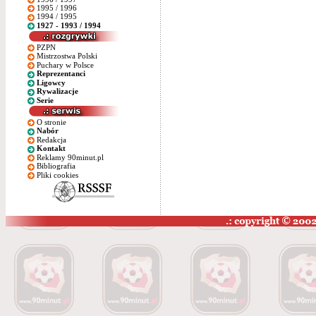
1995 / 1996
1994 / 1995
1927 - 1993 / 1994
PZPN
Mistrzostwa Polski
Puchary w Polsce
Reprezentanci
Ligowcy
Rywalizacje
Serie
O stronie
Nabór
Redakcja
Kontakt
Reklamy 90minut.pl
Bibliografia
Pliki cookies