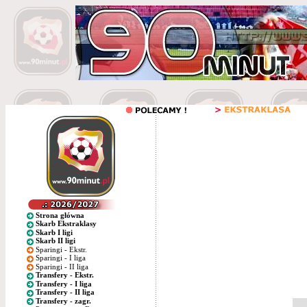
Strona główna
Skarb Ekstraklasy
Skarb I ligi
Skarb II ligi
Sparingi - Ekstr.
Sparingi - I liga
Sparingi - II liga
Transfery - Ekstr.
Transfery - I liga
Transfery - II liga
Transfery - zagr.