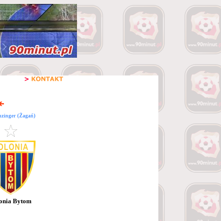
nzinger (Żagań)
onia Bytom