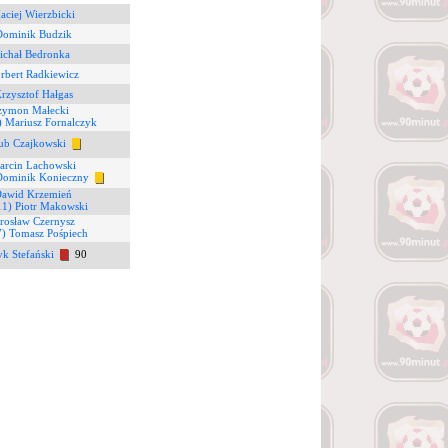
aciej Wierzbicki
Dominik Budzik
ichał Bedronka
rbert Radkiewicz
rzysztof Hałgas
Szymon Małecki
) Mariusz Fornalczyk
ub Czajkowski
arcin Lachowski
Dominik Konieczny
Dawid Krzemień
11) Piotr Makowski
arosław Czernysz
7) Tomasz Pośpiech
yk Stefański
90