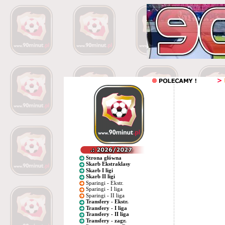
Strona główna
Skarb Ekstraklasy
Skarb I ligi
Skarb II ligi
Sparingi - Ekstr.
Sparingi - I liga
Sparingi - II liga
Transfery - Ekstr.
Transfery - I liga
Transfery - II liga
Transfery - zagr.