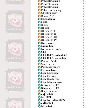
Przygotowania E
Przygotowania I
Przygotowania II
Polacy za granicą
Obcokrajowcy
Baraże 2026
Ekstraklasa
I liga
II liga
III liga
III liga, gr. I
III liga, gr. II
III liga, gr. III
III liga, gr. IV
Dziś grają
Niższe ligi
Najnowsze rozgr.
CLJ
CLJ U-17 (zachodnia)
CLJ U-17 (wschodnia)
Puchar Polski
Superpuchar
Puch. okręgowe
Europuchary
Liga Mistrzów
Liga Europy
Liga Konferencji
Liga Młodzieżowa
Krajowy UEFA
Klubowy UEFA
Reprezentacja
eMŚ 2026
MŚ 2026
Liga Narodów 26/27
eME 2024
ME 2024