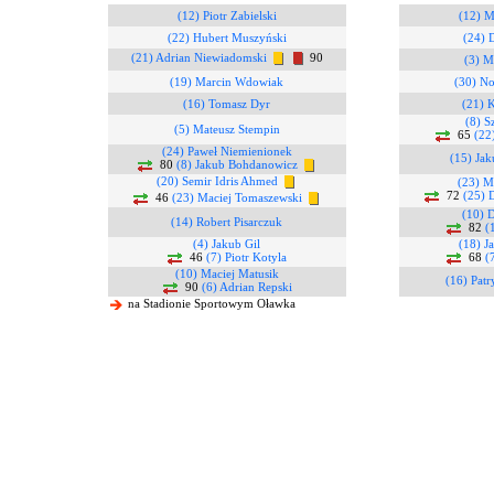
(12) Piotr Zabielski
(12) M
(22) Hubert Muszyński
(24) 
(21) Adrian Niewiadomski
90
(3) M
(19) Marcin Wdowiak
(30) No
(16) Tomasz Dyr
(21) K
(8) 
(5) Mateusz Stempin
65
(22
(24) Paweł Niemienionek
(15) Jak
80
(8) Jakub Bohdanowicz
(20) Semir Idris Ahmed
(23) M
72
(25) 
46
(23) Maciej Tomaszewski
(10) 
(14) Robert Pisarczuk
82
(
(4) Jakub Gil
(18) J
46
(7) Piotr Kotyla
68
(
(10) Maciej Matusik
(16) Patr
90
(6) Adrian Repski
na Stadionie Sportowym Oławka