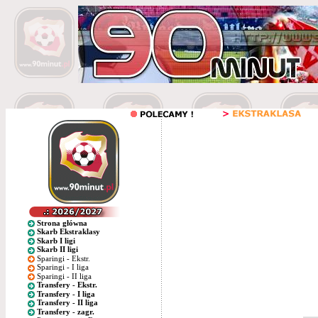
Strona główna
Skarb Ekstraklasy
Skarb I ligi
Skarb II ligi
Sparingi - Ekstr.
Sparingi - I liga
Sparingi - II liga
Transfery - Ekstr.
Transfery - I liga
Transfery - II liga
Transfery - zagr.