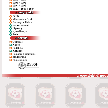
1995 / 1996
1994 / 1995
1927 - 1993 / 1994
PZPN
Mistrzostwa Polski
Puchary w Polsce
Reprezentanci
Ligowcy
Rywalizacje
Serie
O stronie
Nabór
Redakcja
Kontakt
Reklamy 90minut.pl
Bibliografia
Pliki cookies