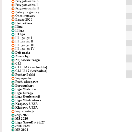
Przygotowania E
Przygotowania I
Przygotowania II
Polacy za granicą
Obcokrajowcy
Baraże 2026
Ekstraklasa
I liga
II liga
III liga
III liga, gr. I
III liga, gr. II
III liga, gr. III
III liga, gr. IV
Dziś grają
Niższe ligi
Najnowsze rozgr.
CLJ
CLJ U-17 (zachodnia)
CLJ U-17 (wschodnia)
Puchar Polski
Superpuchar
Puch. okręgowe
Europuchary
Liga Mistrzów
Liga Europy
Liga Konferencji
Liga Młodzieżowa
Krajowy UEFA
Klubowy UEFA
Reprezentacja
eMŚ 2026
MŚ 2026
Liga Narodów 26/27
eME 2024
ME 2024