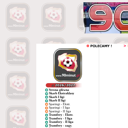
Strona główna
Skarb Ekstraklasy
Skarb I ligi
Skarb II ligi
Sparingi - Ekstr.
Sparingi - I liga
Sparingi - II liga
Transfery - Ekstr.
Transfery - I liga
Transfery - II liga
Transfery - zagr.