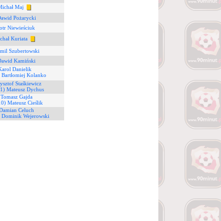
Michał Maj
Dawid Pożarycki
iotr Niewieściuk
chał Kuriata
mil Szubertowski
Dawid Kamiński
Karol Danielik
) Bartłomiej Kolanko
ysztof Staśkiewicz
11) Mateusz Dychus
 Tomasz Gajda
10) Mateusz Cieślik
 Damian Celuch
) Dominik Wejerowski