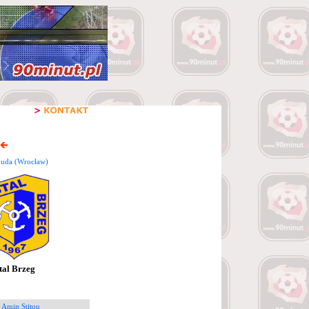
buda (Wrocław)
tal Brzeg
 Amin Stitou