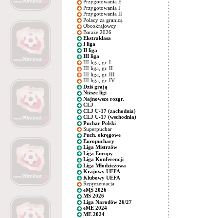
Przygotowania E
Przygotowania I
Przygotowania II
Polacy za granicą
Obcokrajowcy
Baraże 2026
Ekstraklasa
I liga
II liga
III liga
III liga, gr. I
III liga, gr. II
III liga, gr. III
III liga, gr. IV
Dziś grają
Niższe ligi
Najnowsze rozgr.
CLJ
CLJ U-17 (zachodnia)
CLJ U-17 (wschodnia)
Puchar Polski
Superpuchar
Puch. okręgowe
Europuchary
Liga Mistrzów
Liga Europy
Liga Konferencji
Liga Młodzieżowa
Krajowy UEFA
Klubowy UEFA
Reprezentacja
eMŚ 2026
MŚ 2026
Liga Narodów 26/27
eME 2024
ME 2024