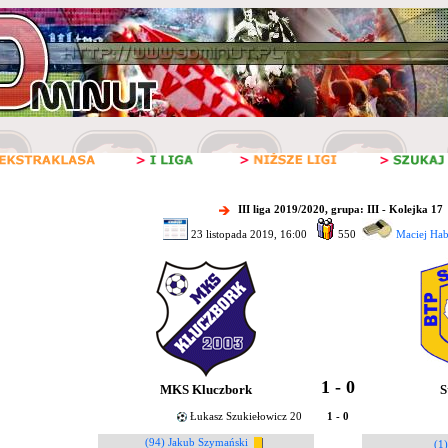
III liga 2019/2020, grupa: III - Kolejka 17
23 listopada 2019, 16:00
550
Maciej Ha
1 - 0
MKS Kluczbork
S
Łukasz Szukiełowicz 20
1 - 0
(94) Jakub Szymański
(1)