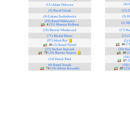
(4) 
(11) Adam Orłowicz
(3) Paweł Gierak
(15) 
(4) Łukasz Szukiełowicz
(3) P
(20) Kamil Nitkiewicz
(2) Mi
4
(31) Mateusz Kolbusz
(16) Bartosz Włodarczyk
(17) Ka
(77) Michał Mazur
(21) 
(97) Jakub Ryś
(5) 
46
(7
66
(5) Kamil Nykiel
(23) Norbert Jaszczak
(20) Krz
79
(10) Bartosz Szepeta
46
(
(16)
(14) Patryk Palat
67
(
(6) Kamil Jurasik
(18)
74
(18) Adrian Kowalski
80
(23