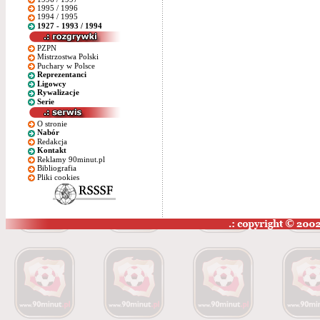
1995 / 1996
1994 / 1995
1927 - 1993 / 1994
PZPN
Mistrzostwa Polski
Puchary w Polsce
Reprezentanci
Ligowcy
Rywalizacje
Serie
O stronie
Nabór
Redakcja
Kontakt
Reklamy 90minut.pl
Bibliografia
Pliki cookies