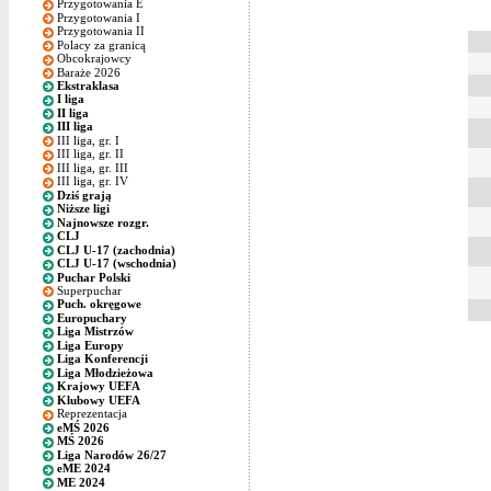
Przygotowania E
Przygotowania I
Przygotowania II
Polacy za granicą
Obcokrajowcy
Baraże 2026
Ekstraklasa
I liga
II liga
III liga
III liga, gr. I
III liga, gr. II
III liga, gr. III
III liga, gr. IV
Dziś grają
Niższe ligi
Najnowsze rozgr.
CLJ
CLJ U-17 (zachodnia)
CLJ U-17 (wschodnia)
Puchar Polski
Superpuchar
Puch. okręgowe
Europuchary
Liga Mistrzów
Liga Europy
Liga Konferencji
Liga Młodzieżowa
Krajowy UEFA
Klubowy UEFA
Reprezentacja
eMŚ 2026
MŚ 2026
Liga Narodów 26/27
eME 2024
ME 2024