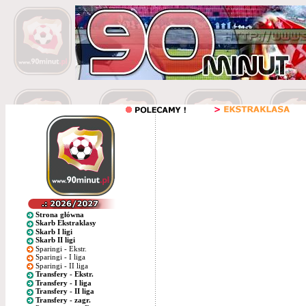
Strona główna
Skarb Ekstraklasy
Skarb I ligi
Skarb II ligi
Sparingi - Ekstr.
Sparingi - I liga
Sparingi - II liga
Transfery - Ekstr.
Transfery - I liga
Transfery - II liga
Transfery - zagr.