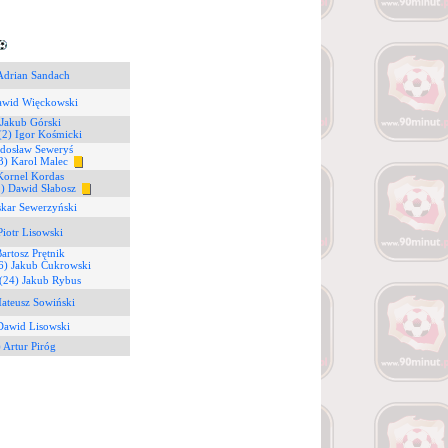
Adrian Sandach
awid Więckowski
 Jakub Górski
(2) Igor Kośmicki
adosław Seweryś
3) Karol Malec
Kornel Kordas
1) Dawid Słabosz
skar Sewerzyński
Piotr Lisowski
Bartosz Prętnik
6) Jakub Cukrowski
(24) Jakub Rybus
ateusz Sowiński
Dawid Lisowski
) Artur Piróg