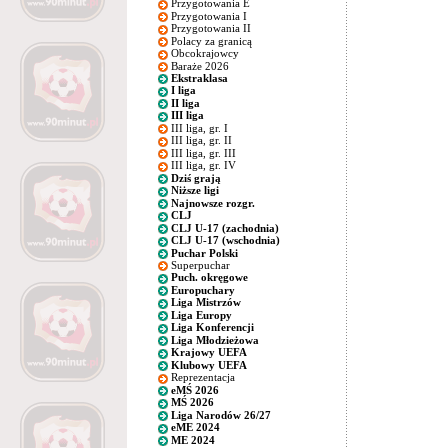
Przygotowania E
Przygotowania I
Przygotowania II
Polacy za granicą
Obcokrajowcy
Baraże 2026
Ekstraklasa
I liga
II liga
III liga
III liga, gr. I
III liga, gr. II
III liga, gr. III
III liga, gr. IV
Dziś grają
Niższe ligi
Najnowsze rozgr.
CLJ
CLJ U-17 (zachodnia)
CLJ U-17 (wschodnia)
Puchar Polski
Superpuchar
Puch. okręgowe
Europuchary
Liga Mistrzów
Liga Europy
Liga Konferencji
Liga Młodzieżowa
Krajowy UEFA
Klubowy UEFA
Reprezentacja
eMŚ 2026
MŚ 2026
Liga Narodów 26/27
eME 2024
ME 2024