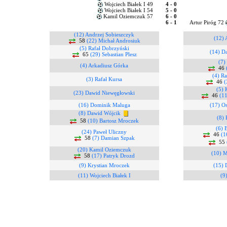
Wojciech Białek I 49
4 - 0
Wojciech Białek I 54
5 - 0
Kamil Oziemczuk 57
6 - 0
6 - 1
Artur Piróg 72
(12) Andrzej Sobieszczyk
(12) 
58
(22) Michał Androsiuk
(5) Rafał Dobrzyński
(14) D
65
(29) Sebastian Plesz
(7)
(4) Arkadiusz Górka
46
(4) R
(3) Rafał Kursa
46
(
(5) 
(23) Dawid Niewęgłowski
46
(1
(16) Dominik Maluga
(17) O
(8) Dawid Wójcik
(8) 
58
(10) Bartosz Mroczek
(6) 
(24) Paweł Uliczny
46
(1
58
(7) Damian Szpak
55
(20) Kamil Oziemczuk
(10) M
58
(17) Patryk Drozd
(9) Krystian Mroczek
(15) 
(11) Wojciech Białek I
(9