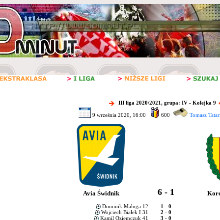
III liga 2020/2021, grupa: IV - Kolejka 9
9 września 2020, 16:00
600
Tomasz Tatar
6 - 1
Avia Świdnik
Koro
Dominik Maluga 12
1 - 0
Wojciech Białek I 31
2 - 0
Kamil Oziemczuk 41
3 - 0