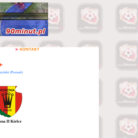
zyński (Poznań)
na II Kielce