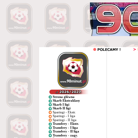
Strona główna
Skarb Ekstraklasy
Skarb I ligi
Skarb II ligi
Sparingi - Ekstr.
Sparingi - I liga
Sparingi - II liga
Transfery - Ekstr.
Transfery - I liga
Transfery - II liga
Transfery - zagr.