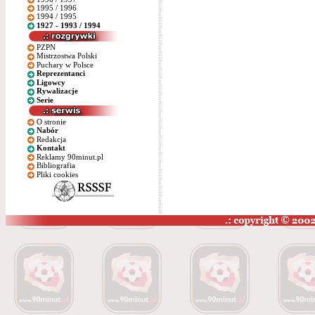
1995 / 1996
1994 / 1995
1927 - 1993 / 1994
PZPN
Mistrzostwa Polski
Puchary w Polsce
Reprezentanci
Ligowcy
Rywalizacje
Serie
O stronie
Nabór
Redakcja
Kontakt
Reklamy 90minut.pl
Bibliografia
Pliki cookies