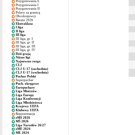
Przygotowania E
Przygotowania I
Przygotowania II
Polacy za granicą
Obcokrajowcy
Baraże 2026
Ekstraklasa
I liga
II liga
III liga
III liga, gr. I
III liga, gr. II
III liga, gr. III
III liga, gr. IV
Dziś grają
Niższe ligi
Najnowsze rozgr.
CLJ
CLJ U-17 (zachodnia)
CLJ U-17 (wschodnia)
Puchar Polski
Superpuchar
Puch. okręgowe
Europuchary
Liga Mistrzów
Liga Europy
Liga Konferencji
Liga Młodzieżowa
Krajowy UEFA
Klubowy UEFA
Reprezentacja
eMŚ 2026
MŚ 2026
Liga Narodów 26/27
eME 2024
ME 2024