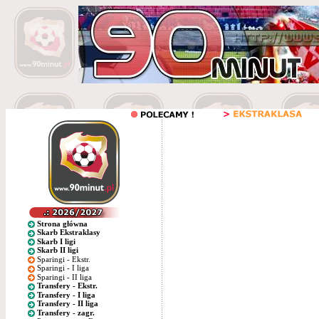
Strona główna
Skarb Ekstraklasy
Skarb I ligi
Skarb II ligi
Sparingi - Ekstr.
Sparingi - I liga
Sparingi - II liga
Transfery - Ekstr.
Transfery - I liga
Transfery - II liga
Transfery - zagr.