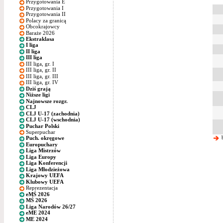
Przygotowania E
Przygotowania I
Przygotowania II
Polacy za granicą
Obcokrajowcy
Baraże 2026
Ekstraklasa
I liga
II liga
III liga
III liga, gr. I
III liga, gr. II
III liga, gr. III
III liga, gr. IV
Dziś grają
Niższe ligi
Najnowsze rozgr.
CLJ
CLJ U-17 (zachodnia)
CLJ U-17 (wschodnia)
Puchar Polski
Superpuchar
b
Puch. okręgowe
Europuchary
Liga Mistrzów
Liga Europy
Liga Konferencji
Liga Młodzieżowa
Krajowy UEFA
Klubowy UEFA
Reprezentacja
eMŚ 2026
MŚ 2026
Liga Narodów 26/27
eME 2024
ME 2024