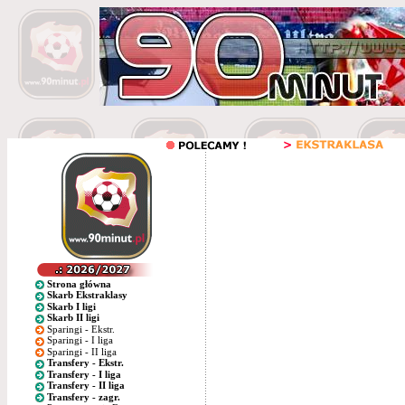
Strona główna
Skarb Ekstraklasy
Skarb I ligi
Skarb II ligi
Sparingi - Ekstr.
Sparingi - I liga
Sparingi - II liga
Transfery - Ekstr.
Transfery - I liga
Transfery - II liga
Transfery - zagr.