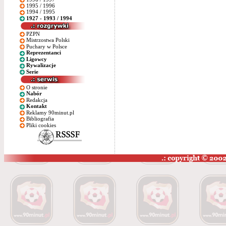
1995 / 1996
1994 / 1995
1927 - 1993 / 1994
PZPN
Mistrzostwa Polski
Puchary w Polsce
Reprezentanci
Ligowcy
Rywalizacje
Serie
O stronie
Nabór
Redakcja
Kontakt
Reklamy 90minut.pl
Bibliografia
Pliki cookies