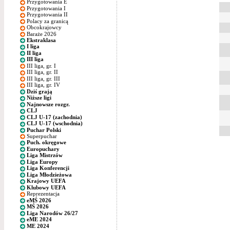
Przygotowania E
Przygotowania I
Przygotowania II
Polacy za granicą
Obcokrajowcy
Baraże 2026
Ekstraklasa
I liga
II liga
III liga
III liga, gr. I
III liga, gr. II
III liga, gr. III
III liga, gr. IV
Dziś grają
Niższe ligi
Najnowsze rozgr.
CLJ
CLJ U-17 (zachodnia)
CLJ U-17 (wschodnia)
Puchar Polski
Superpuchar
Puch. okręgowe
Europuchary
Liga Mistrzów
Liga Europy
Liga Konferencji
Liga Młodzieżowa
Krajowy UEFA
Klubowy UEFA
Reprezentacja
eMŚ 2026
MŚ 2026
Liga Narodów 26/27
eME 2024
ME 2024