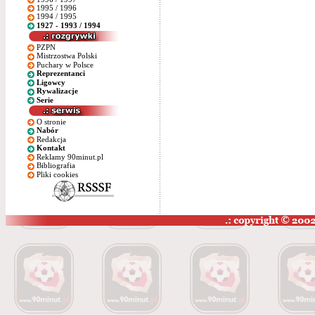
1995 / 1996
1994 / 1995
1927 - 1993 / 1994
PZPN
Mistrzostwa Polski
Puchary w Polsce
Reprezentanci
Ligowcy
Rywalizacje
Serie
O stronie
Nabór
Redakcja
Kontakt
Reklamy 90minut.pl
Bibliografia
Pliki cookies