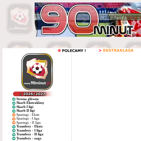
Strona główna
Skarb Ekstraklasy
Skarb I ligi
Skarb II ligi
Sparingi - Ekstr.
Sparingi - I liga
Sparingi - II liga
Transfery - Ekstr.
Transfery - I liga
Transfery - II liga
Transfery - zagr.