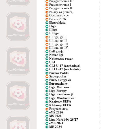
Przygotowania E
Przygotowania I
Przygotowania II
Polacy za granicą
Obcokrajowcy
Baraże 2026
Ekstraklasa
I liga
II liga
III liga
III liga, gr. I
III liga, gr. II
III liga, gr. III
III liga, gr. IV
Dziś grają
Niższe ligi
Najnowsze rozgr.
CLJ
CLJ U-17 (zachodnia)
CLJ U-17 (wschodnia)
Puchar Polski
Superpuchar
Puch. okręgowe
Europuchary
Liga Mistrzów
Liga Europy
Liga Konferencji
Liga Młodzieżowa
Krajowy UEFA
Klubowy UEFA
Reprezentacja
eMŚ 2026
MŚ 2026
Liga Narodów 26/27
eME 2024
ME 2024