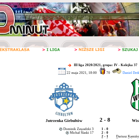
III liga 2020/2021, grupa: IV - Kolejka 37
22 maja 2021, 18:00
70
Daniel Detk
2 - 8
Jutrzenka Giebułtów
Wis
Dominik Zawadzki 3
1 - 0
Michał Ślaski 17
2 - 0
2 - 1
Dariusz Kamińs