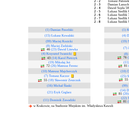
2 - 2
Tomasz Palonek
2 - 3
Damian Łanuch
2 - 4
Dawid Sojda 5
2 - 5
Łukasz Siedlik 
2 - 6
Łukasz Siedlik 
2 - 7
Łukasz Siedlik 
2 - 8
Łukasz Siedlik 
(1) Damian Pawelski
(1) 
(15) Łukasz Kowalski
(4) 
(99) Maciej Kozicki
(19) 
(8) Maciej Zieliński
(7) 
46
(23) Dawid Litewka
(4) Krzysztof Iwanicki
(8)
76
(
43
(14) Karol Pietrzyk
(19) Mikołaj Jeż
(11
72
(26) Mateusz Ferenc
81
(10) Mateusz Majcherczyk
(10) 
(7) Tomasz Kaczor
(25) S
55
55
(18) Sławomir Zeszczuk
(16) Michał Ślaski
(99) 
(14) D
(21) Eryk Ceglarz
81
(20)
(22) 
(11) Dominik Zawadzki
81
w Krakowie; na Stadionie Miejskim im. Władysława Kawuli