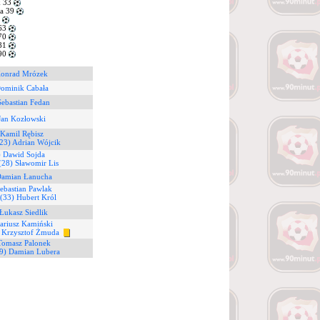
 33
a 39
8
63
70
81
90
Konrad Mrózek
Dominik Cabała
Sebastian Fedan
Jan Kozłowski
 Kamil Rębisz
23) Adrian Wójcik
) Dawid Sojda
(28) Sławomir Lis
Damian Łanucha
ebastian Pawlak
(33) Hubert Król
Łukasz Siedlik
ariusz Kamiński
 Krzysztof Żmuda
Tomasz Palonek
(9) Damian Lubera