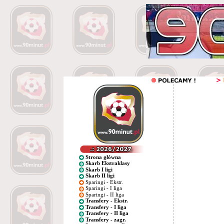
Strona główna
Skarb Ekstraklasy
Skarb I ligi
Skarb II ligi
Sparingi - Ekstr.
Sparingi - I liga
Sparingi - II liga
Transfery - Ekstr.
Transfery - I liga
Transfery - II liga
Transfery - zagr.