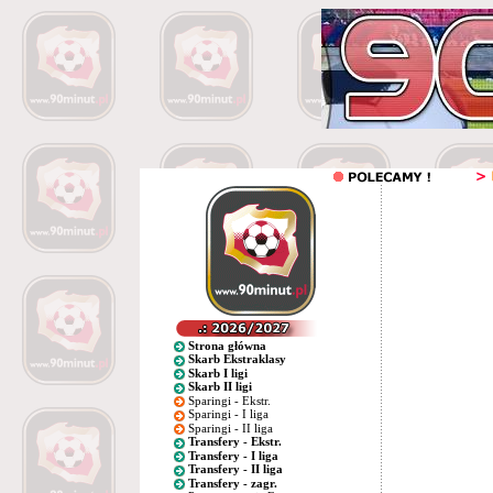
Strona główna
Skarb Ekstraklasy
Skarb I ligi
Skarb II ligi
Sparingi - Ekstr.
Sparingi - I liga
Sparingi - II liga
Transfery - Ekstr.
Transfery - I liga
Transfery - II liga
Transfery - zagr.