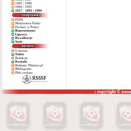
1995 / 1996
1994 / 1995
1927 - 1993 / 1994
PZPN
Mistrzostwa Polski
Puchary w Polsce
Reprezentanci
Ligowcy
Rywalizacje
Serie
O stronie
Nabór
Redakcja
Kontakt
Reklamy 90minut.pl
Bibliografia
Pliki cookies