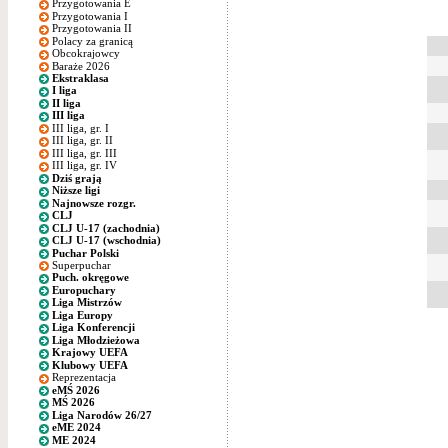
Przygotowania E
Przygotowania I
Przygotowania II
Polacy za granicą
Obcokrajowcy
Baraże 2026
Ekstraklasa
I liga
II liga
III liga
III liga, gr. I
III liga, gr. II
III liga, gr. III
III liga, gr. IV
Dziś grają
Niższe ligi
Najnowsze rozgr.
CLJ
CLJ U-17 (zachodnia)
CLJ U-17 (wschodnia)
Puchar Polski
Superpuchar
Puch. okręgowe
Europuchary
Liga Mistrzów
Liga Europy
Liga Konferencji
Liga Młodzieżowa
Krajowy UEFA
Klubowy UEFA
Reprezentacja
eMŚ 2026
MŚ 2026
Liga Narodów 26/27
eME 2024
ME 2024