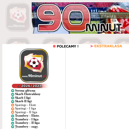
Strona główna
Skarb Ekstraklasy
Skarb I ligi
Skarb II ligi
Sparingi - Ekstr.
Sparingi - I liga
Sparingi - II liga
Transfery - Ekstr.
Transfery - I liga
Transfery - II liga
Transfery - zagr.