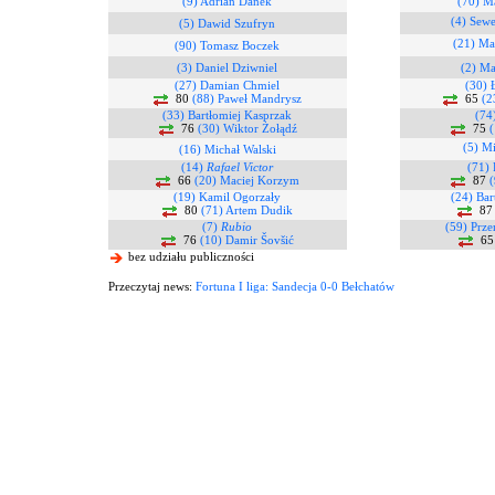
(9) Adrian Danek
(70) Ma
(4) Sewe
(5) Dawid Szufryn
(21) Ma
(90) Tomasz Boczek
(3) Daniel Dziwniel
(2) M
(27) Damian Chmiel
(30) 
80
(88) Paweł Mandrysz
65
(2
(33) Bartłomiej Kasprzak
(74
76
(30) Wiktor Żołądź
75
(
(5) M
(16) Michał Walski
(14)
Rafael Victor
(71)
66
(20) Maciej Korzym
87
(
(19) Kamil Ogorzały
(24) Bar
80
(71) Artem Dudik
8
(7)
Rubio
(59) Prz
76
(10) Damir Šovšić
6
bez udziału publiczności
Przeczytaj news:
Fortuna I liga: Sandecja 0-0 Bełchatów