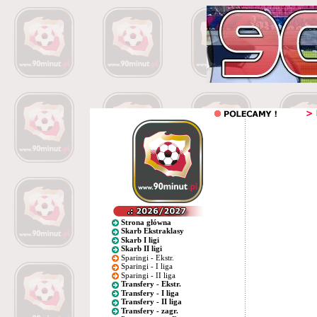
Strona główna
Skarb Ekstraklasy
Skarb I ligi
Skarb II ligi
Sparingi - Ekstr.
Sparingi - I liga
Sparingi - II liga
Transfery - Ekstr.
Transfery - I liga
Transfery - II liga
Transfery - zagr.