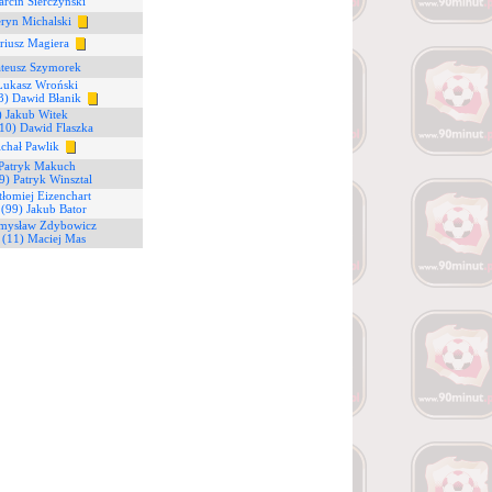
rcin Sierczyński
ryn Michalski
riusz Magiera
ateusz Szymorek
Łukasz Wroński
3) Dawid Błanik
) Jakub Witek
10) Dawid Flaszka
ichał Pawlik
 Patryk Makuch
9) Patryk Winsztal
tłomiej Eizenchart
7
(99) Jakub Bator
emysław Zdybowicz
5
(11) Maciej Mas