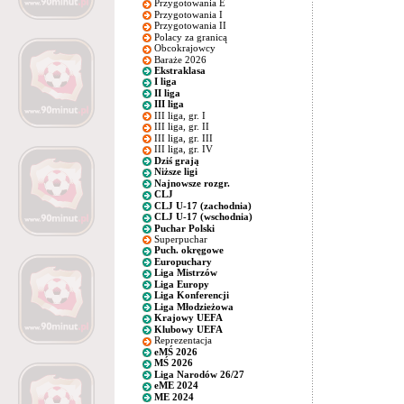
Przygotowania E
Przygotowania I
Przygotowania II
Polacy za granicą
Obcokrajowcy
Baraże 2026
Ekstraklasa
I liga
II liga
III liga
III liga, gr. I
III liga, gr. II
III liga, gr. III
III liga, gr. IV
Dziś grają
Niższe ligi
Najnowsze rozgr.
CLJ
CLJ U-17 (zachodnia)
CLJ U-17 (wschodnia)
Puchar Polski
Superpuchar
Puch. okręgowe
Europuchary
Liga Mistrzów
Liga Europy
Liga Konferencji
Liga Młodzieżowa
Krajowy UEFA
Klubowy UEFA
Reprezentacja
eMŚ 2026
MŚ 2026
Liga Narodów 26/27
eME 2024
ME 2024