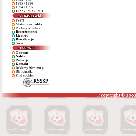
1995 / 1996
1994 / 1995
1927 - 1993 / 1994
PZPN
Mistrzostwa Polski
Puchary w Polsce
Reprezentanci
Ligowcy
Rywalizacje
Serie
O stronie
Nabór
Redakcja
Kontakt
Reklamy 90minut.pl
Bibliografia
Pliki cookies