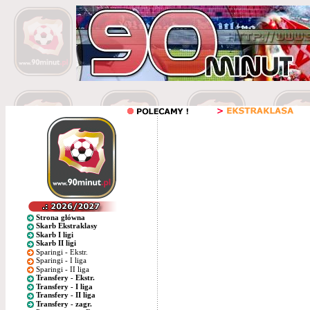
Strona główna
Skarb Ekstraklasy
Skarb I ligi
Skarb II ligi
Sparingi - Ekstr.
Sparingi - I liga
Sparingi - II liga
Transfery - Ekstr.
Transfery - I liga
Transfery - II liga
Transfery - zagr.