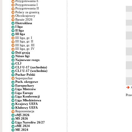
Przygotowania E
Przygotowania I
Przygotowania II
Polacy za granicą
Obcokrajowcy
Baraże 2026
Ekstraklasa
I liga
II liga
III liga
III liga, gr. I
III liga, gr. II
III liga, gr. III
III liga, gr. IV
Dziś grają
Niższe ligi
Najnowsze rozgr.
CLJ
CLJ U-17 (zachodnia)
CLJ U-17 (wschodnia)
Puchar Polski
Superpuchar
Puch. okręgowe
Europuchary
n
Liga Mistrzów
Liga Europy
Prze
Liga Konferencji
Liga Młodzieżowa
Krajowy UEFA
Klubowy UEFA
Reprezentacja
eMŚ 2026
MŚ 2026
Liga Narodów 26/27
eME 2024
ME 2024