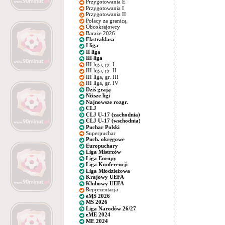
Przygotowania E
Przygotowania I
Przygotowania II
Polacy za granicą
Obcokrajowcy
Baraże 2026
Ekstraklasa
I liga
II liga
III liga
III liga, gr. I
III liga, gr. II
III liga, gr. III
III liga, gr. IV
Dziś grają
Niższe ligi
Najnowsze rozgr.
CLJ
CLJ U-17 (zachodnia)
CLJ U-17 (wschodnia)
Puchar Polski
Superpuchar
Puch. okręgowe
Europuchary
Liga Mistrzów
Liga Europy
Liga Konferencji
Liga Młodzieżowa
Krajowy UEFA
Klubowy UEFA
Reprezentacja
eMŚ 2026
MŚ 2026
Liga Narodów 26/27
eME 2024
ME 2024