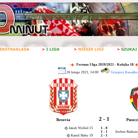
Fortuna I liga 2020/2021 - Kolejka 18
26 lutego 2021, 14:00
Grzegorz Kawałko 
2 - 1
Resovia
Puszcz
Jakub Wróbel 15
1 - 0
1 - 1
Jewhen Radiono
Kamil Słaby 19
2 - 1