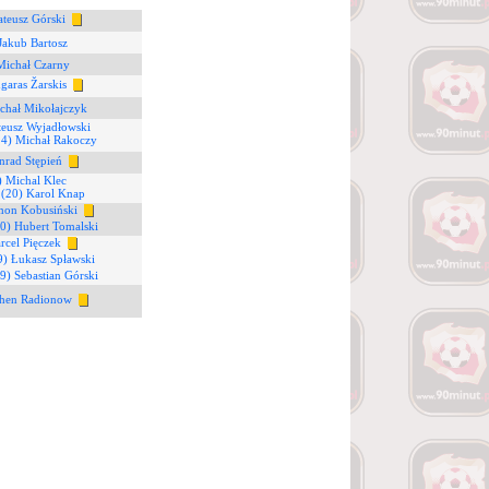
teusz Górski
 Jakub Bartosz
Michał Czarny
garas Žarskis
chał Mikołajczyk
teusz Wyjadłowski
24) Michał Rakoczy
nrad Stępień
) Michal Klec
6
(20) Karol Knap
mon Kobusiński
0) Hubert Tomalski
rcel Pięczek
9) Łukasz Spławski
9) Sebastian Górski
when Radionow