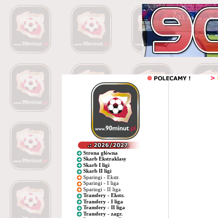
Strona główna
Skarb Ekstraklasy
Skarb I ligi
Skarb II ligi
Sparingi - Ekstr.
Sparingi - I liga
Sparingi - II liga
Transfery - Ekstr.
Transfery - I liga
Transfery - II liga
Transfery - zagr.