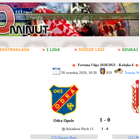
Fortuna I liga 2020/2021 - Kolejka 6
30 września 2020, 18:30
810
Tomasz W
1 - 0
Odra Opole
Arkadiusz Piech 11
1 - 0
(23) Kacper Rosa
(12) M