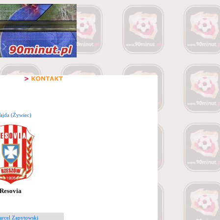
ajda (Żywiec)
Resovia
arcel Zapytowski