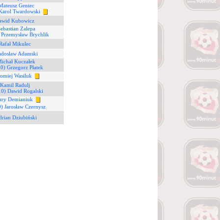
Mateusz Geniec
Karol Twardowski
awid Kubowicz
Sebastian Zalepa
 Przemysław Brychlik
Rafał Mikulec
adosław Adamski
Michał Kuczałek
20) Grzegorz Płatek
łomiej Wasiluk
 Kamil Radulj
10) Dawid Rogalski
ary Demianiuk
9) Jarosław Czernysz
drian Dziubiński