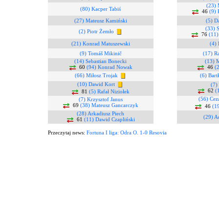
(23) 
(80) Kacper Tabiś
46
(9) 
(27) Mateusz Kamiński
(5) D
(33) 
(2) Piotr Żemło
76
(11)
(21) Konrad Matuszewski
(4) 
(9) Tomáš Mikinič
(17) R
(14) Sebastian Bonecki
(13) 
60
(94) Konrad Nowak
46
(
(66) Miłosz Trojak
(6) Bart
(10) Dawid Kort
(7)
62
(
81
(5) Rafał Niziołek
(56) Cez
(7) Krzysztof Janus
69
(38) Mateusz Gancarczyk
46
(1
(28) Arkadiusz Piech
(29) A
61
(11) Dawid Czapliński
Przeczytaj news:
Fortuna I liga: Odra O. 1-0 Resovia