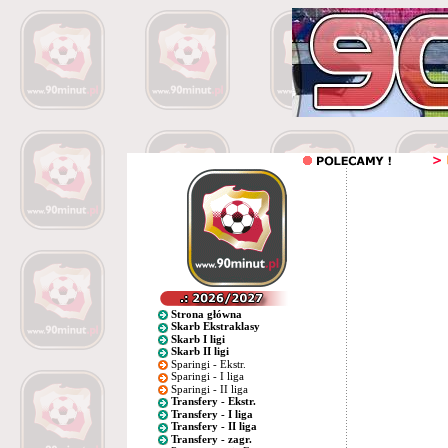
Strona główna
Skarb Ekstraklasy
Skarb I ligi
Skarb II ligi
Sparingi - Ekstr.
Sparingi - I liga
Sparingi - II liga
Transfery - Ekstr.
Transfery - I liga
Transfery - II liga
Transfery - zagr.