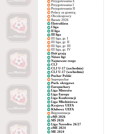
Przygotowania E
Przygotowania I
Przygotowania II
Polacy za granicą
Obcokrajowcy
Baraże 2026
Ekstraklasa
I liga
II liga
III liga
III liga, gr. I
III liga, gr. II
III liga, gr. III
III liga, gr. IV
Dziś grają
Niższe ligi
Najnowsze rozgr.
CLJ
CLJ U-17 (zachodnia)
CLJ U-17 (wschodnia)
Puchar Polski
Superpuchar
Puch. okręgowe
Europuchary
Liga Mistrzów
Liga Europy
Liga Konferencji
Liga Młodzieżowa
Krajowy UEFA
Klubowy UEFA
Reprezentacja
eMŚ 2026
MŚ 2026
Liga Narodów 26/27
eME 2024
ME 2024