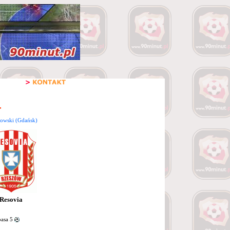
owski (Gdańsk)
Resovia
basa 5