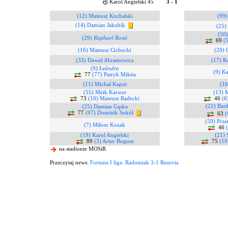
Karol Angielski 45
3 - 1
(12) Mateusz Kochalski
(99)
(14) Damian Jakubik
(25)
(50)
(29)
Raphael Rossi
69
(
(16) Mateusz Cichocki
(20) 
(33) Dawid Abramowicz
(17) R
(9)
Leândro
(9) K
77
(77) Patryk Mikita
(11) Michał Kaput
(16
(55) Meik Karwot
(13) 
73
(10) Mateusz Radecki
46
(6
(22) Bart
(25) Damian Gąska
77
(97) Dominik Sokół
63
(
(59) Prz
(7) Miłosz Kozak
46
(19) Karol Angielski
(21) 
89
(3) Artur Bogusz
75
(10
na stadionie MOSiR
Przeczytaj news:
Fortuna I liga: Radomiak 3-1 Resovia