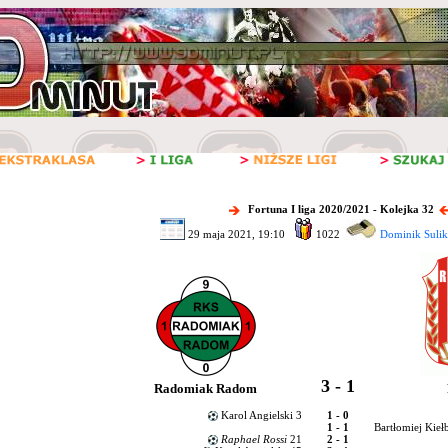
Fortuna I liga 2020/2021 - Kolejka 32
29 maja 2021, 19:10
1022
Dominik Sulik
3 - 1
Radomiak Radom
Karol Angielski 3
1 - 0
1 - 1
Bartłomiej Kieł
Raphael Rossi
21
2 - 1