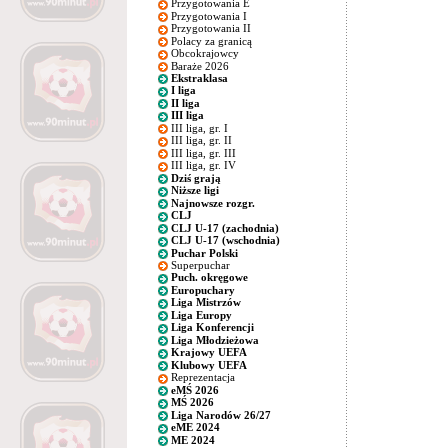
Przygotowania E
Przygotowania I
Przygotowania II
Polacy za granicą
Obcokrajowcy
Baraże 2026
Ekstraklasa
I liga
II liga
III liga
III liga, gr. I
III liga, gr. II
III liga, gr. III
III liga, gr. IV
Dziś grają
Niższe ligi
Najnowsze rozgr.
CLJ
CLJ U-17 (zachodnia)
CLJ U-17 (wschodnia)
Puchar Polski
Superpuchar
Puch. okręgowe
Europuchary
Liga Mistrzów
Liga Europy
Liga Konferencji
Liga Młodzieżowa
Krajowy UEFA
Klubowy UEFA
Reprezentacja
eMŚ 2026
MŚ 2026
Liga Narodów 26/27
eME 2024
ME 2024