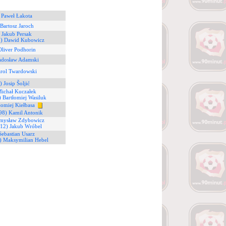
 Paweł Łakota
 Bartosz Jaroch
 Jakub Persak
5) Dawid Kubowicz
Oliver Podhorin
adosław Adamski
arol Twardowski
) Josip Šoljić
Michał Kuczałek
) Bartłomiej Wasiluk
łomiej Kiełbasa
98) Kamil Antonik
emysław Zdybowicz
(12) Jakub Wróbel
Sebastian Usarz
) Maksymilian Hebel