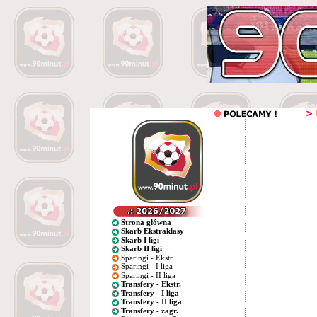
Strona główna
Skarb Ekstraklasy
Skarb I ligi
Skarb II ligi
Sparingi - Ekstr.
Sparingi - I liga
Sparingi - II liga
Transfery - Ekstr.
Transfery - I liga
Transfery - II liga
Transfery - zagr.