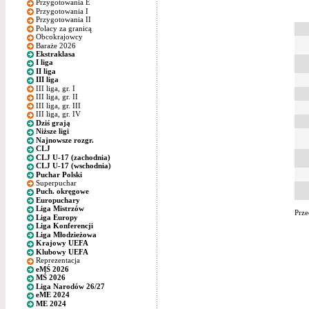
Przygotowania E
Przygotowania I
Przygotowania II
Polacy za granicą
Obcokrajowcy
Baraże 2026
Ekstraklasa
I liga
II liga
III liga
III liga, gr. I
III liga, gr. II
III liga, gr. III
III liga, gr. IV
Dziś grają
Niższe ligi
Najnowsze rozgr.
CLJ
CLJ U-17 (zachodnia)
CLJ U-17 (wschodnia)
Puchar Polski
Superpuchar
Puch. okręgowe
Europuchary
Liga Mistrzów
Prze
Liga Europy
Liga Konferencji
Liga Młodzieżowa
Krajowy UEFA
Klubowy UEFA
Reprezentacja
eMŚ 2026
MŚ 2026
Liga Narodów 26/27
eME 2024
ME 2024