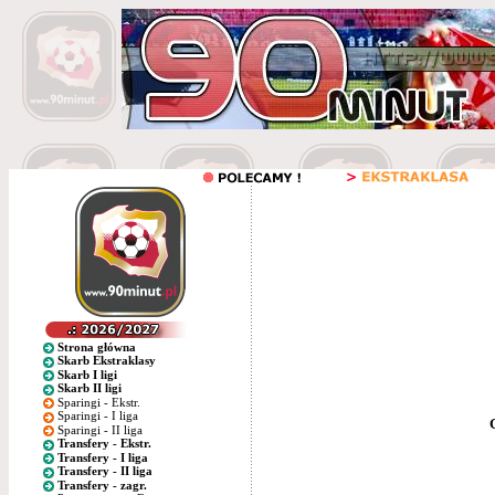
Strona główna
Skarb Ekstraklasy
Skarb I ligi
Skarb II ligi
Sparingi - Ekstr.
Sparingi - I liga
Sparingi - II liga
Transfery - Ekstr.
Transfery - I liga
Transfery - II liga
Transfery - zagr.