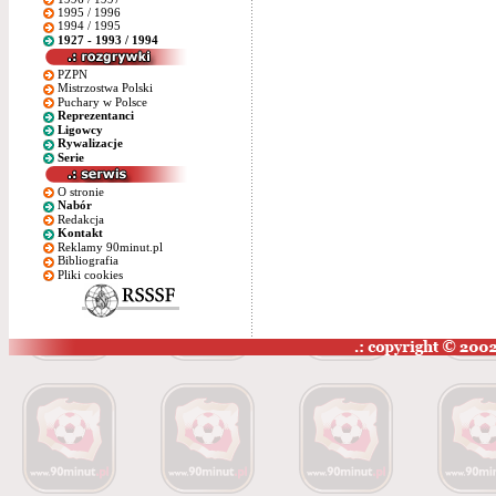
1995 / 1996
1994 / 1995
1927 - 1993 / 1994
PZPN
Mistrzostwa Polski
Puchary w Polsce
Reprezentanci
Ligowcy
Rywalizacje
Serie
O stronie
Nabór
Redakcja
Kontakt
Reklamy 90minut.pl
Bibliografia
Pliki cookies