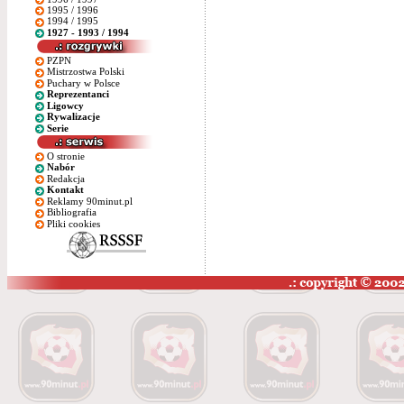
1995 / 1996
1994 / 1995
1927 - 1993 / 1994
PZPN
Mistrzostwa Polski
Puchary w Polsce
Reprezentanci
Ligowcy
Rywalizacje
Serie
O stronie
Nabór
Redakcja
Kontakt
Reklamy 90minut.pl
Bibliografia
Pliki cookies