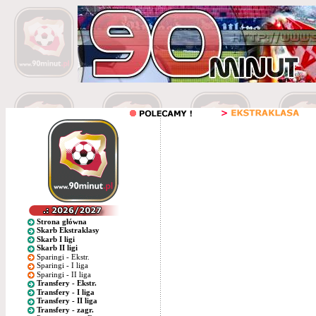
Strona główna
Skarb Ekstraklasy
Skarb I ligi
Skarb II ligi
Sparingi - Ekstr.
Sparingi - I liga
Sparingi - II liga
Transfery - Ekstr.
Transfery - I liga
Transfery - II liga
Transfery - zagr.