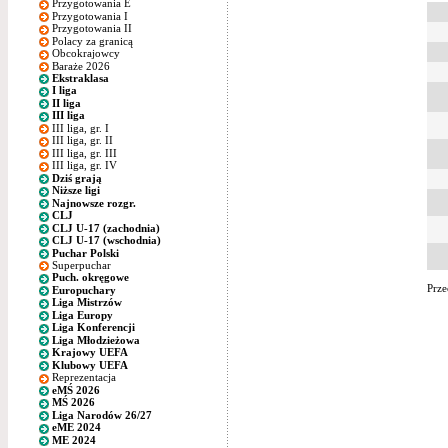
Przygotowania E
Przygotowania I
Przygotowania II
Polacy za granicą
Obcokrajowcy
Baraże 2026
Ekstraklasa
I liga
II liga
III liga
III liga, gr. I
III liga, gr. II
III liga, gr. III
III liga, gr. IV
Dziś grają
Niższe ligi
Najnowsze rozgr.
CLJ
CLJ U-17 (zachodnia)
CLJ U-17 (wschodnia)
Puchar Polski
Superpuchar
Puch. okręgowe
Prze
Europuchary
Liga Mistrzów
Liga Europy
Liga Konferencji
Liga Młodzieżowa
Krajowy UEFA
Klubowy UEFA
Reprezentacja
eMŚ 2026
MŚ 2026
Liga Narodów 26/27
eME 2024
ME 2024