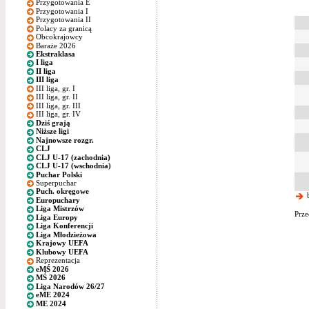
Przygotowania E
Przygotowania I
Przygotowania II
Polacy za granicą
Obcokrajowcy
Baraże 2026
Ekstraklasa
I liga
II liga
III liga
III liga, gr. I
III liga, gr. II
III liga, gr. III
III liga, gr. IV
Dziś grają
Niższe ligi
Najnowsze rozgr.
CLJ
CLJ U-17 (zachodnia)
CLJ U-17 (wschodnia)
Puchar Polski
Superpuchar
Puch. okręgowe
b
Europuchary
Liga Mistrzów
Prze
Liga Europy
Liga Konferencji
Liga Młodzieżowa
Krajowy UEFA
Klubowy UEFA
Reprezentacja
eMŚ 2026
MŚ 2026
Liga Narodów 26/27
eME 2024
ME 2024