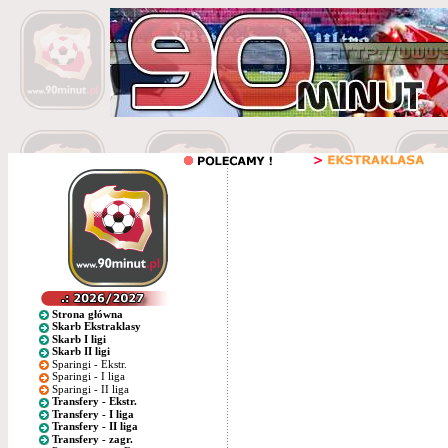
Strona główna
Skarb Ekstraklasy
Skarb I ligi
Skarb II ligi
Sparingi - Ekstr.
Sparingi - I liga
Sparingi - II liga
Transfery - Ekstr.
Transfery - I liga
Transfery - II liga
Transfery - zagr.