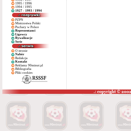
1995 / 1996
1994 / 1995
1927 - 1993 / 1994
PZPN
Mistrzostwa Polski
Puchary w Polsce
Reprezentanci
Ligowcy
Rywalizacje
Serie
O stronie
Nabór
Redakcja
Kontakt
Reklamy 90minut.pl
Bibliografia
Pliki cookies