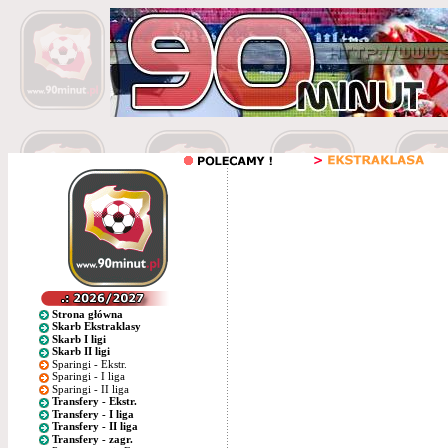
Strona główna
Skarb Ekstraklasy
Skarb I ligi
Skarb II ligi
Sparingi - Ekstr.
Sparingi - I liga
Sparingi - II liga
Transfery - Ekstr.
Transfery - I liga
Transfery - II liga
Transfery - zagr.