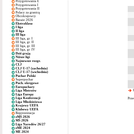
Przygotowania E
Przygotowania I
Przygotowania II
Polacy za granicą
Obcokrajowcy
Baraże 2026
Ekstraklasa
I liga
II liga
III liga
III liga, gr. I
III liga, gr. II
III liga, gr. III
III liga, gr. IV
Dziś grają
Niższe ligi
Najnowsze rozgr.
CLJ
CLJ U-17 (zachodnia)
CLJ U-17 (wschodnia)
Puchar Polski
Superpuchar
Puch. okręgowe
Europuchary
b
Liga Mistrzów
Liga Europy
Liga Konferencji
Prze
Liga Młodzieżowa
Krajowy UEFA
Klubowy UEFA
Reprezentacja
eMŚ 2026
MŚ 2026
Liga Narodów 26/27
eME 2024
ME 2024