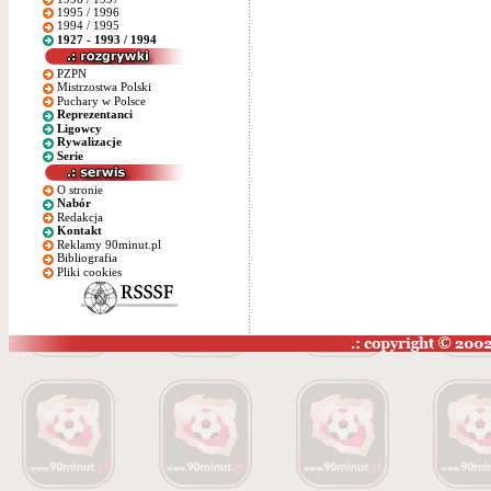
1995 / 1996
1994 / 1995
1927 - 1993 / 1994
PZPN
Mistrzostwa Polski
Puchary w Polsce
Reprezentanci
Ligowcy
Rywalizacje
Serie
O stronie
Nabór
Redakcja
Kontakt
Reklamy 90minut.pl
Bibliografia
Pliki cookies