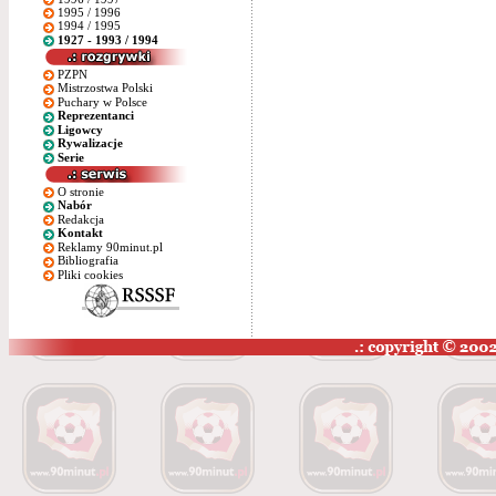
1995 / 1996
1994 / 1995
1927 - 1993 / 1994
PZPN
Mistrzostwa Polski
Puchary w Polsce
Reprezentanci
Ligowcy
Rywalizacje
Serie
O stronie
Nabór
Redakcja
Kontakt
Reklamy 90minut.pl
Bibliografia
Pliki cookies