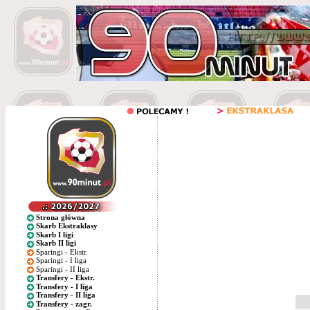
Strona główna
Skarb Ekstraklasy
Skarb I ligi
Skarb II ligi
Sparingi - Ekstr.
Sparingi - I liga
Sparingi - II liga
Transfery - Ekstr.
Transfery - I liga
Transfery - II liga
Transfery - zagr.