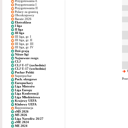
Przygotowania E
Przygotowania I
Przygotowania II
Polacy za granicą
Obcokrajowcy
Baraże 2026
Ekstraklasa
I liga
II liga
III liga
III liga, gr. I
III liga, gr. II
III liga, gr. III
III liga, gr. IV
Dziś grają
Niższe ligi
Najnowsze rozgr.
CLJ
CLJ U-17 (zachodnia)
CLJ U-17 (wschodnia)
b
Puchar Polski
Superpuchar
Prze
Puch. okręgowe
Europuchary
Liga Mistrzów
Liga Europy
Liga Konferencji
Liga Młodzieżowa
Krajowy UEFA
Klubowy UEFA
Reprezentacja
eMŚ 2026
MŚ 2026
Liga Narodów 26/27
eME 2024
ME 2024