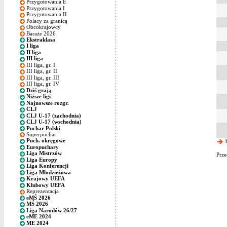
Przygotowania E
Przygotowania I
Przygotowania II
Polacy za granicą
Obcokrajowcy
Baraże 2026
Ekstraklasa
I liga
II liga
III liga
III liga, gr. I
III liga, gr. II
III liga, gr. III
III liga, gr. IV
Dziś grają
Niższe ligi
Najnowsze rozgr.
CLJ
CLJ U-17 (zachodnia)
CLJ U-17 (wschodnia)
Puchar Polski
Superpuchar
Puch. okręgowe
b
Europuchary
Liga Mistrzów
Prze
Liga Europy
Liga Konferencji
Liga Młodzieżowa
Krajowy UEFA
Klubowy UEFA
Reprezentacja
eMŚ 2026
MŚ 2026
Liga Narodów 26/27
eME 2024
ME 2024