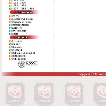
1995 / 1996
1994 / 1995
1927 - 1993 / 1994
PZPN
Mistrzostwa Polski
Puchary w Polsce
Reprezentanci
Ligowcy
Rywalizacje
Serie
O stronie
Nabór
Redakcja
Kontakt
Reklamy 90minut.pl
Bibliografia
Pliki cookies