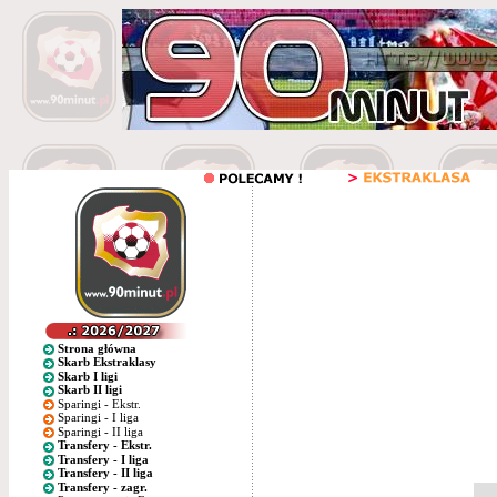
Strona główna
Skarb Ekstraklasy
Skarb I ligi
Skarb II ligi
Sparingi - Ekstr.
Sparingi - I liga
Sparingi - II liga
Transfery - Ekstr.
Transfery - I liga
Transfery - II liga
Transfery - zagr.