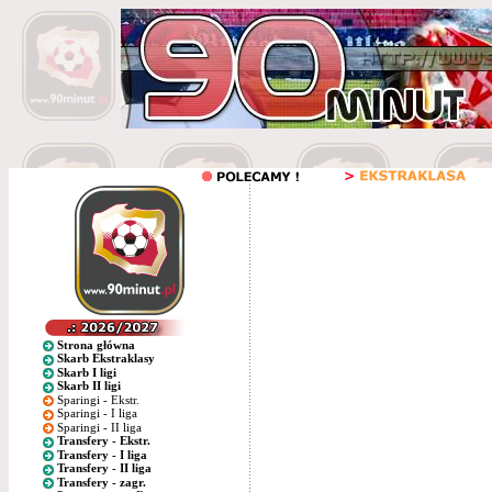
Strona główna
Skarb Ekstraklasy
Skarb I ligi
Skarb II ligi
Sparingi - Ekstr.
Sparingi - I liga
Sparingi - II liga
Transfery - Ekstr.
Transfery - I liga
Transfery - II liga
Transfery - zagr.