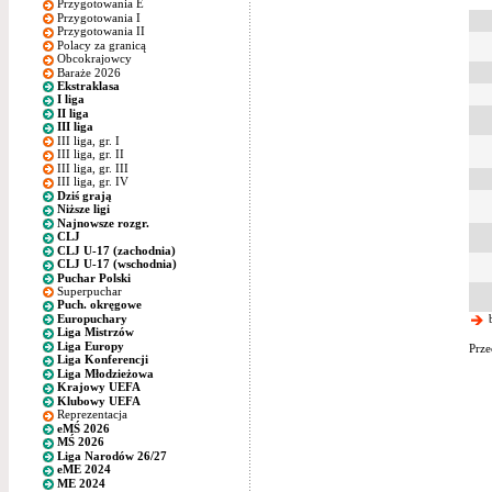
Przygotowania E
Przygotowania I
Przygotowania II
Polacy za granicą
Obcokrajowcy
Baraże 2026
Ekstraklasa
I liga
II liga
III liga
III liga, gr. I
III liga, gr. II
III liga, gr. III
III liga, gr. IV
Dziś grają
Niższe ligi
Najnowsze rozgr.
CLJ
CLJ U-17 (zachodnia)
CLJ U-17 (wschodnia)
Puchar Polski
Superpuchar
Puch. okręgowe
Europuchary
b
Liga Mistrzów
Liga Europy
Prze
Liga Konferencji
Liga Młodzieżowa
Krajowy UEFA
Klubowy UEFA
Reprezentacja
eMŚ 2026
MŚ 2026
Liga Narodów 26/27
eME 2024
ME 2024