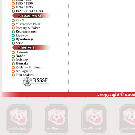
1995 / 1996
1994 / 1995
1927 - 1993 / 1994
PZPN
Mistrzostwa Polski
Puchary w Polsce
Reprezentanci
Ligowcy
Rywalizacje
Serie
O stronie
Nabór
Redakcja
Kontakt
Reklamy 90minut.pl
Bibliografia
Pliki cookies