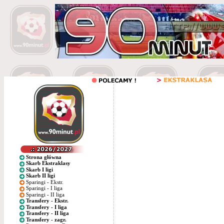
Strona główna
Skarb Ekstraklasy
Skarb I ligi
Skarb II ligi
Sparingi - Ekstr.
Sparingi - I liga
Sparingi - II liga
Transfery - Ekstr.
Transfery - I liga
Transfery - II liga
Transfery - zagr.