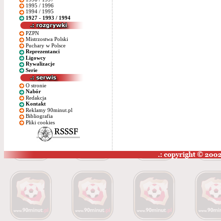
1995 / 1996
1994 / 1995
1927 - 1993 / 1994
PZPN
Mistrzostwa Polski
Puchary w Polsce
Reprezentanci
Ligowcy
Rywalizacje
Serie
O stronie
Nabór
Redakcja
Kontakt
Reklamy 90minut.pl
Bibliografia
Pliki cookies