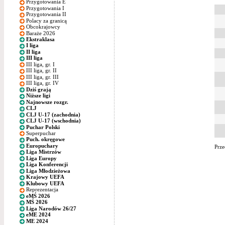
Przygotowania E
Przygotowania I
Przygotowania II
Polacy za granicą
Obcokrajowcy
Baraże 2026
Ekstraklasa
I liga
II liga
III liga
III liga, gr. I
III liga, gr. II
III liga, gr. III
III liga, gr. IV
Dziś grają
Niższe ligi
Najnowsze rozgr.
CLJ
CLJ U-17 (zachodnia)
CLJ U-17 (wschodnia)
Puchar Polski
Superpuchar
Puch. okręgowe
Europuchary
Prze
Liga Mistrzów
Liga Europy
Liga Konferencji
Liga Młodzieżowa
Krajowy UEFA
Klubowy UEFA
Reprezentacja
eMŚ 2026
MŚ 2026
Liga Narodów 26/27
eME 2024
ME 2024