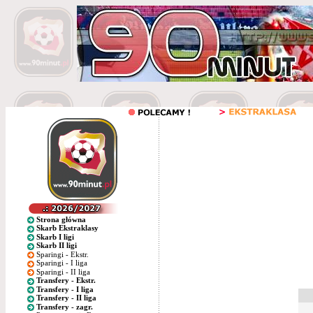
Strona główna
Skarb Ekstraklasy
Skarb I ligi
Skarb II ligi
Sparingi - Ekstr.
Sparingi - I liga
Sparingi - II liga
Transfery - Ekstr.
Transfery - I liga
Transfery - II liga
Transfery - zagr.