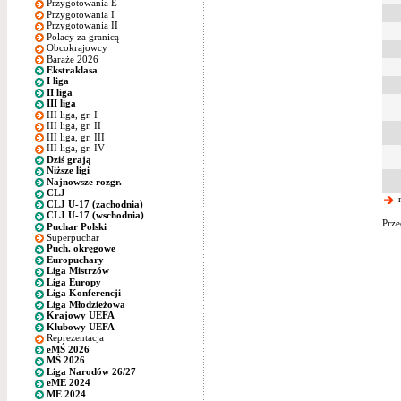
Przygotowania E
Przygotowania I
Przygotowania II
Polacy za granicą
Obcokrajowcy
Baraże 2026
Ekstraklasa
I liga
II liga
III liga
III liga, gr. I
III liga, gr. II
III liga, gr. III
III liga, gr. IV
Dziś grają
Niższe ligi
Najnowsze rozgr.
CLJ
n
CLJ U-17 (zachodnia)
CLJ U-17 (wschodnia)
Prze
Puchar Polski
Superpuchar
Puch. okręgowe
Europuchary
Liga Mistrzów
Liga Europy
Liga Konferencji
Liga Młodzieżowa
Krajowy UEFA
Klubowy UEFA
Reprezentacja
eMŚ 2026
MŚ 2026
Liga Narodów 26/27
eME 2024
ME 2024