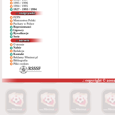
1995 / 1996
1994 / 1995
1927 - 1993 / 1994
PZPN
Mistrzostwa Polski
Puchary w Polsce
Reprezentanci
Ligowcy
Rywalizacje
Serie
O stronie
Nabór
Redakcja
Kontakt
Reklamy 90minut.pl
Bibliografia
Pliki cookies