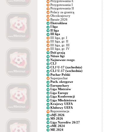
Przygotowania E
Przygotowania I
Przygotowania II
Polacy za granicą
Obcokrajowcy
Baraże 2026
Ekstraklasa
I liga
II liga
III liga
III liga, gr. I
III liga, gr. II
III liga, gr. III
III liga, gr. IV
Dziś grają
Niższe ligi
Najnowsze rozgr.
CLJ
CLJ U-17 (zachodnia)
CLJ U-17 (wschodnia)
Puchar Polski
Superpuchar
Puch. okręgowe
Europuchary
Liga Mistrzów
Liga Europy
Liga Konferencji
Liga Młodzieżowa
Krajowy UEFA
Klubowy UEFA
Reprezentacja
eMŚ 2026
MŚ 2026
Liga Narodów 26/27
eME 2024
ME 2024