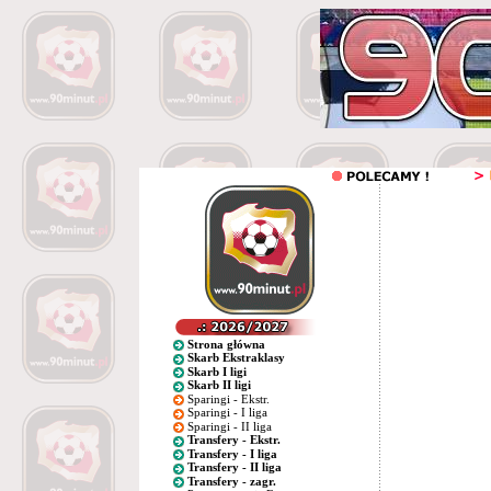
Strona główna
Skarb Ekstraklasy
Skarb I ligi
Skarb II ligi
Sparingi - Ekstr.
Sparingi - I liga
Sparingi - II liga
Transfery - Ekstr.
Transfery - I liga
Transfery - II liga
Transfery - zagr.