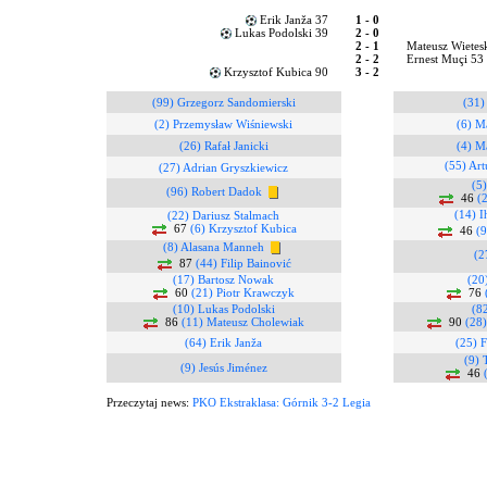
Erik Janža 37
1 - 0
Lukas Podolski 39
2 - 0
2 - 1
Mateusz Wietes
2 - 2
Ernest Muçi 53
Krzysztof Kubica 90
3 - 2
(99) Grzegorz Sandomierski
(31)
(2) Przemysław Wiśniewski
(6) M
(26) Rafał Janicki
(4) M
(55) Art
(27) Adrian Gryszkiewicz
(5
(96) Robert Dadok
46
(
(14) I
(22) Dariusz Stalmach
67
(6) Krzysztof Kubica
46
(9
(8) Alasana Manneh
(2
87
(44) Filip Bainović
(17) Bartosz Nowak
(20
60
(21) Piotr Krawczyk
76
(10) Lukas Podolski
(8
86
(11) Mateusz Cholewiak
90
(28
(64) Erik Janža
(25) F
(9) 
(9) Jesús Jiménez
46
Przeczytaj news:
PKO Ekstraklasa: Górnik 3-2 Legia