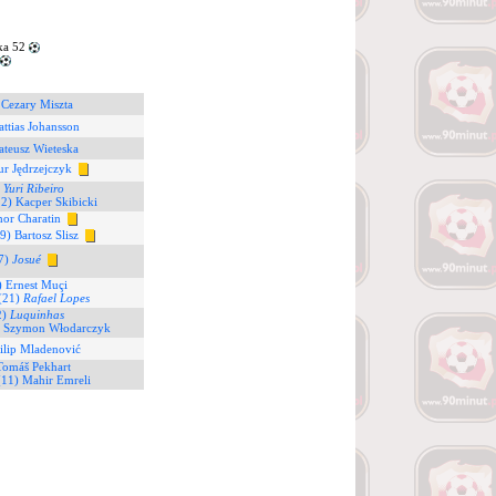
ka 52
 Cezary Miszta
attias Johansson
ateusz Wieteska
ur Jędrzejczyk
)
Yuri Ribeiro
22) Kacper Skibicki
hor Charatin
9) Bartosz Slisz
7)
Josué
) Ernest Muçi
(21)
Rafael Lopes
2)
Luquinhas
) Szymon Włodarczyk
ilip Mladenović
Tomáš Pekhart
(11) Mahir Emreli