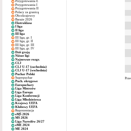
Przygotowania E
Przygotowania I
Przygotowania II
Polacy za granicą
Obcokrajowcy
Baraże 2026
Ekstraklasa
I liga
II liga
III liga
III liga, gr. I
III liga, gr. II
III liga, gr. III
III liga, gr. IV
Dziś grają
Niższe ligi
Najnowsze rozgr.
CLJ
CLJ U-17 (zachodnia)
CLJ U-17 (wschodnia)
Puchar Polski
Superpuchar
Prze
Puch. okręgowe
Europuchary
Liga Mistrzów
Liga Europy
Liga Konferencji
Liga Młodzieżowa
Krajowy UEFA
Klubowy UEFA
Reprezentacja
eMŚ 2026
MŚ 2026
Liga Narodów 26/27
eME 2024
ME 2024