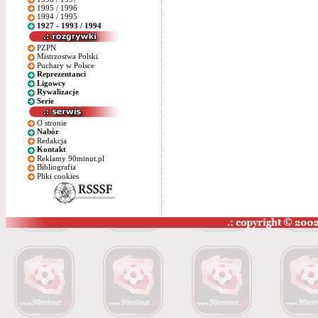
1995 / 1996
1994 / 1995
1927 - 1993 / 1994
PZPN
Mistrzostwa Polski
Puchary w Polsce
Reprezentanci
Ligowcy
Rywalizacje
Serie
O stronie
Nabór
Redakcja
Kontakt
Reklamy 90minut.pl
Bibliografia
Pliki cookies