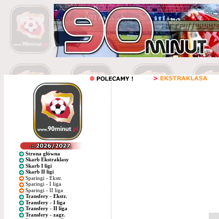
Strona główna
Skarb Ekstraklasy
Skarb I ligi
Skarb II ligi
Sparingi - Ekstr.
Sparingi - I liga
Sparingi - II liga
Transfery - Ekstr.
Transfery - I liga
Transfery - II liga
Transfery - zagr.