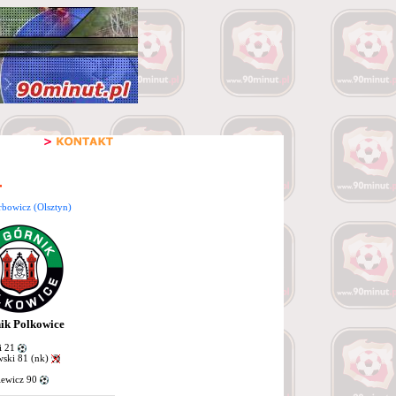
rbowicz (Olsztyn)
ik Polkowice
i 21
ski 81 (nk)
ewicz 90