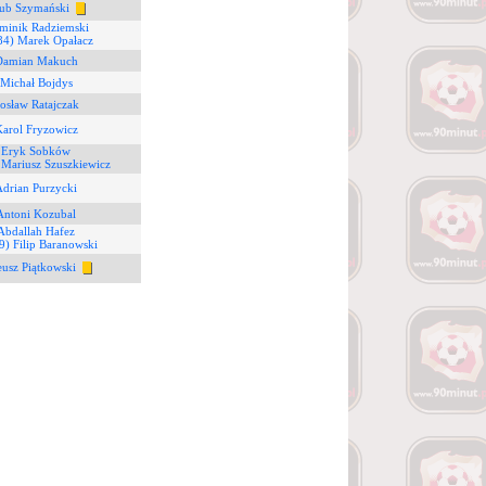
kub Szymański
minik Radziemski
84) Marek Opałacz
Damian Makuch
 Michał Bojdys
rosław Ratajczak
Karol Fryzowicz
 Eryk Sobków
 Mariusz Szuszkiewicz
Adrian Purzycki
Antoni Kozubal
Abdallah Hafez
9) Filip Baranowski
eusz Piątkowski