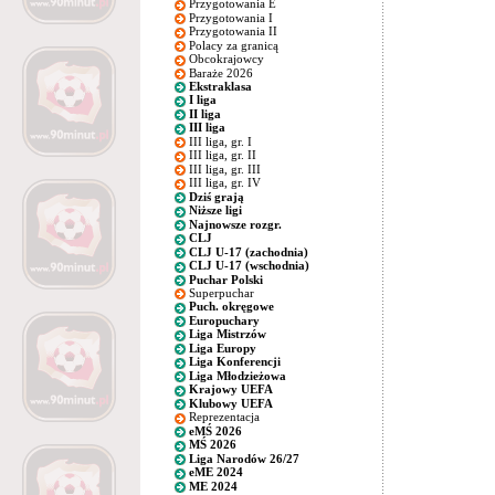
Przygotowania E
Przygotowania I
Przygotowania II
Polacy za granicą
Obcokrajowcy
Baraże 2026
Ekstraklasa
I liga
II liga
III liga
III liga, gr. I
III liga, gr. II
III liga, gr. III
III liga, gr. IV
Dziś grają
Niższe ligi
Najnowsze rozgr.
CLJ
CLJ U-17 (zachodnia)
CLJ U-17 (wschodnia)
Puchar Polski
Superpuchar
Puch. okręgowe
Europuchary
Liga Mistrzów
Liga Europy
Liga Konferencji
Liga Młodzieżowa
Krajowy UEFA
Klubowy UEFA
Reprezentacja
eMŚ 2026
MŚ 2026
Liga Narodów 26/27
eME 2024
ME 2024