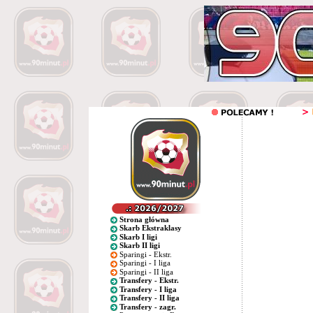
Strona główna
Skarb Ekstraklasy
Skarb I ligi
Skarb II ligi
Sparingi - Ekstr.
Sparingi - I liga
Sparingi - II liga
Transfery - Ekstr.
Transfery - I liga
Transfery - II liga
Transfery - zagr.