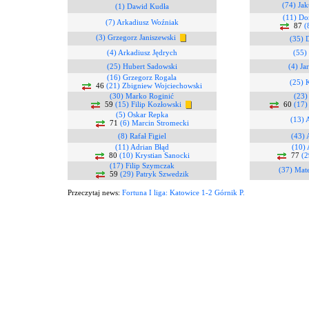
(74) Ja
(1) Dawid Kudła
(11) Do
(7) Arkadiusz Woźniak
87
(
(3) Grzegorz Janiszewski
(35) 
(4) Arkadiusz Jędrych
(55)
(25) Hubert Sadowski
(4) Ja
(16) Grzegorz Rogala
(25) 
46
(21) Zbigniew Wojciechowski
(30) Marko Roginić
(23)
59
(15) Filip Kozłowski
60
(17)
(5) Oskar Repka
(13) 
71
(6) Marcin Stromecki
(8) Rafał Figiel
(43) 
(11) Adrian Błąd
(10) 
80
(10) Krystian Sanocki
77
(2
(17) Filip Szymczak
(37) Mat
59
(29) Patryk Szwedzik
Przeczytaj news:
Fortuna I liga: Katowice 1-2 Górnik P.