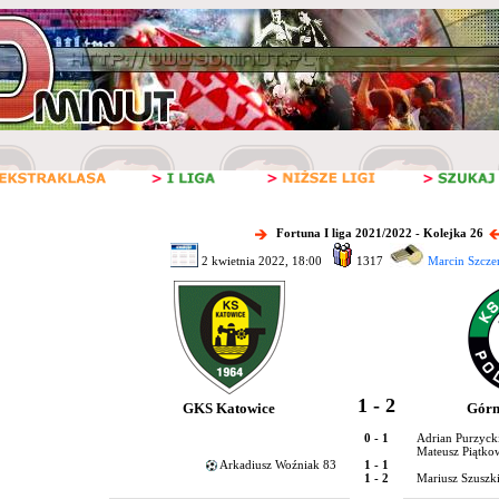
Fortuna I liga 2021/2022 - Kolejka 26
2 kwietnia 2022, 18:00
1317
Marcin Szcze
1 - 2
GKS Katowice
Górn
0 - 1
Adrian Purzyck
Mateusz Piątkow
Arkadiusz Woźniak 83
1 - 1
1 - 2
Mariusz Szuszki