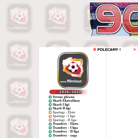
Strona główna
Skarb Ekstraklasy
Skarb I ligi
Skarb II ligi
Sparingi - Ekstr.
Sparingi - I liga
Sparingi - II liga
Transfery - Ekstr.
Transfery - I liga
Transfery - II liga
Transfery - zagr.