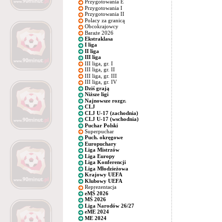
Przygotowania E
Przygotowania I
Przygotowania II
Polacy za granicą
Obcokrajowcy
Baraże 2026
Ekstraklasa
I liga
II liga
III liga
III liga, gr. I
III liga, gr. II
III liga, gr. III
III liga, gr. IV
Dziś grają
Niższe ligi
Najnowsze rozgr.
CLJ
CLJ U-17 (zachodnia)
CLJ U-17 (wschodnia)
Puchar Polski
Superpuchar
Puch. okręgowe
Europuchary
Liga Mistrzów
Liga Europy
Liga Konferencji
Liga Młodzieżowa
Krajowy UEFA
Klubowy UEFA
Reprezentacja
eMŚ 2026
MŚ 2026
Liga Narodów 26/27
eME 2024
ME 2024