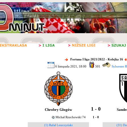
Fortuna I liga 2021/2022 - Kolejka 16
6 listopada 2021, 18:00
501
Sylwester 
1 - 0
Chrobry Głogów
Sande
Michał Rzuchowski 74
1 - 0
(1) Rafał Leszczyński
(31) Da