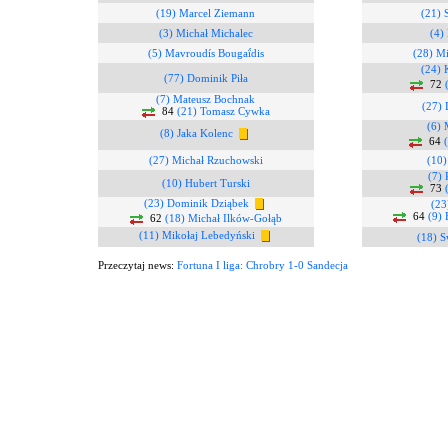
(19) Marcel Ziemann
(21) 
(3) Michał Michalec
(4)
(5) Mavroudís Bougaḯdis
(28) Mi
(24) 
(77) Dominik Piła
72
(7) Mateusz Bochnak
(27)
84
(21) Tomasz Cywka
(6) 
(8) Jaka Kolenc
64
(27) Michał Rzuchowski
(10)
(7) 
(10) Hubert Turski
73
(23) Dominik Dziąbek
(23
64
(9) 
62
(18) Michał Ilków-Gołąb
(11) Mikołaj Lebedyński
(18) 
Przeczytaj news:
Fortuna I liga: Chrobry 1-0 Sandecja