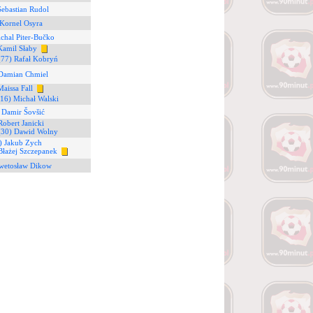
Sebastian Rudol
 Kornel Osyra
chal Piter-Bučko
Kamil Słaby
(77) Rafał Kobryń
 Damian Chmiel
Maissa Fall
(16) Michał Walski
 Damir Šovšić
Robert Janicki
(30) Dawid Wolny
) Jakub Zych
Błażej Szczepanek
Swetosław Dikow