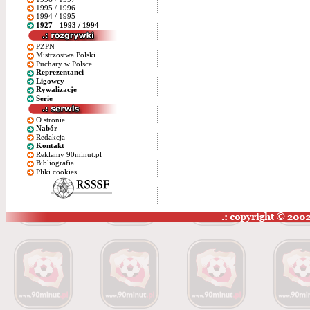
1995 / 1996
1994 / 1995
1927 - 1993 / 1994
PZPN
Mistrzostwa Polski
Puchary w Polsce
Reprezentanci
Ligowcy
Rywalizacje
Serie
O stronie
Nabór
Redakcja
Kontakt
Reklamy 90minut.pl
Bibliografia
Pliki cookies