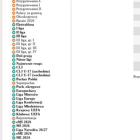
Przygotowania E
Przygotowania I
Przygotowania II
Polacy za granicą
Obcokrajowcy
Baraże 2026
Ekstraklasa
I liga
II liga
III liga
III liga, gr. I
III liga, gr. II
III liga, gr. III
III liga, gr. IV
Dziś grają
Niższe ligi
Najnowsze rozgr.
CLJ
CLJ U-17 (zachodnia)
CLJ U-17 (wschodnia)
Prze
Puchar Polski
Superpuchar
Puch. okręgowe
Europuchary
Liga Mistrzów
Liga Europy
Liga Konferencji
Liga Młodzieżowa
Krajowy UEFA
Klubowy UEFA
Reprezentacja
eMŚ 2026
MŚ 2026
Liga Narodów 26/27
eME 2024
ME 2024