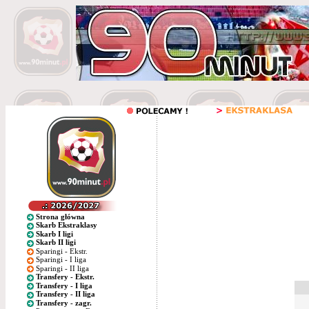
Strona główna
Skarb Ekstraklasy
Skarb I ligi
Skarb II ligi
Sparingi - Ekstr.
Sparingi - I liga
Sparingi - II liga
Transfery - Ekstr.
Transfery - I liga
Transfery - II liga
Transfery - zagr.