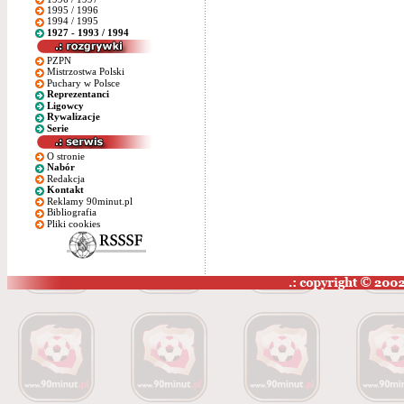
1995 / 1996
1994 / 1995
1927 - 1993 / 1994
PZPN
Mistrzostwa Polski
Puchary w Polsce
Reprezentanci
Ligowcy
Rywalizacje
Serie
O stronie
Nabór
Redakcja
Kontakt
Reklamy 90minut.pl
Bibliografia
Pliki cookies