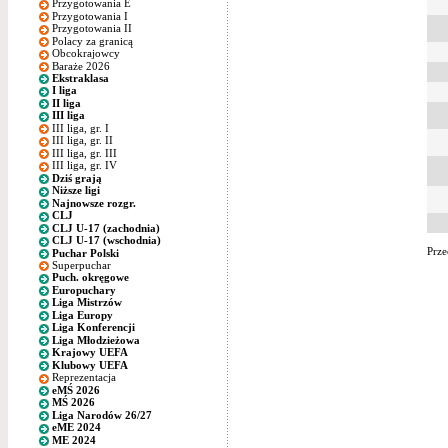
Przygotowania E
Przygotowania I
Przygotowania II
Polacy za granicą
Obcokrajowcy
Baraże 2026
Ekstraklasa
I liga
II liga
III liga
III liga, gr. I
III liga, gr. II
III liga, gr. III
III liga, gr. IV
Dziś grają
Niższe ligi
Najnowsze rozgr.
CLJ
CLJ U-17 (zachodnia)
CLJ U-17 (wschodnia)
Prze
Puchar Polski
Superpuchar
Puch. okręgowe
Europuchary
Liga Mistrzów
Liga Europy
Liga Konferencji
Liga Młodzieżowa
Krajowy UEFA
Klubowy UEFA
Reprezentacja
eMŚ 2026
MŚ 2026
Liga Narodów 26/27
eME 2024
ME 2024