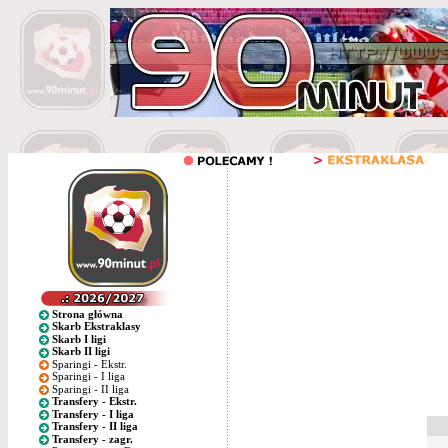
Strona główna
Skarb Ekstraklasy
Skarb I ligi
Skarb II ligi
Sparingi - Ekstr.
Sparingi - I liga
Sparingi - II liga
Transfery - Ekstr.
Transfery - I liga
Transfery - II liga
Transfery - zagr.