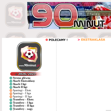
Strona główna
Skarb Ekstraklasy
Skarb I ligi
Skarb II ligi
Sparingi - Ekstr.
Sparingi - I liga
Sparingi - II liga
Transfery - Ekstr.
Transfery - I liga
Transfery - II liga
Transfery - zagr.