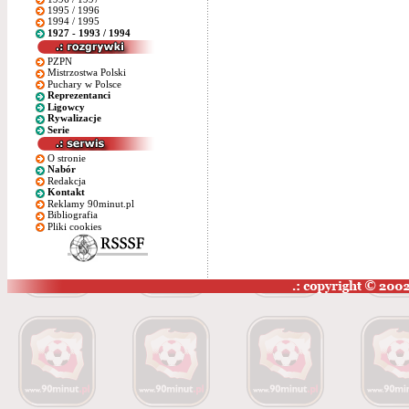
1995 / 1996
1994 / 1995
1927 - 1993 / 1994
PZPN
Mistrzostwa Polski
Puchary w Polsce
Reprezentanci
Ligowcy
Rywalizacje
Serie
O stronie
Nabór
Redakcja
Kontakt
Reklamy 90minut.pl
Bibliografia
Pliki cookies