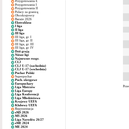
Przygotowania E
Przygotowania I
Przygotowania II
Polacy za granicą
Obcokrajowcy
Baraże 2026
Ekstraklasa
I liga
II liga
III liga
III liga, gr. I
III liga, gr. II
III liga, gr. III
III liga, gr. IV
Dziś grają
Niższe ligi
Najnowsze rozgr.
CLJ
CLJ U-17 (zachodnia)
CLJ U-17 (wschodnia)
Puchar Polski
Superpuchar
Puch. okręgowe
Europuchary
Prze
Liga Mistrzów
Liga Europy
Liga Konferencji
Liga Młodzieżowa
Krajowy UEFA
Klubowy UEFA
Reprezentacja
eMŚ 2026
MŚ 2026
Liga Narodów 26/27
eME 2024
ME 2024