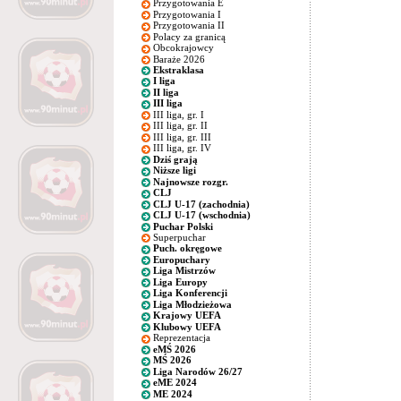
Przygotowania E
Przygotowania I
Przygotowania II
Polacy za granicą
Obcokrajowcy
Baraże 2026
Ekstraklasa
I liga
II liga
III liga
III liga, gr. I
III liga, gr. II
III liga, gr. III
III liga, gr. IV
Dziś grają
Niższe ligi
Najnowsze rozgr.
CLJ
CLJ U-17 (zachodnia)
CLJ U-17 (wschodnia)
Puchar Polski
Superpuchar
Puch. okręgowe
Europuchary
Liga Mistrzów
Liga Europy
Liga Konferencji
Liga Młodzieżowa
Krajowy UEFA
Klubowy UEFA
Reprezentacja
eMŚ 2026
MŚ 2026
Liga Narodów 26/27
eME 2024
ME 2024