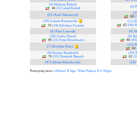
(4) Mateusz Pielach
(4) P
46
(3) Lukáš Kubáň
(2
(91) Ariel Wawszczyk
68
(
(29) Łukasz Kacprzycki
(11) P
62
(44) 
70
(19)
Ednilson Furtado
(6) Piotr Lisowski
(6) M
(28)
Carlos Daniel
(8) Ba
90
(21) Emil Drozdowicz
80
(93
(22) M
(7) Krystian Puton
62
(8) Kacper Kondracki
(10) 
70
(55) Dominik Banach
62
(2
(87) Adrian Paluchowski
(28)
Przeczytaj news:
eWinner II liga: Wisła Puławy 0-0 Wigry