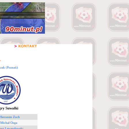
zak (Poznań)
ry Suwałki
 Hieronim Zoch
 Michał Ozga
asz Lewandowski