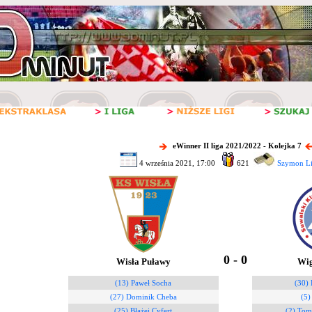
eWinner II liga 2021/2022 - Kolejka 7
4 września 2021, 17:00
621
Szymon Li
0 - 0
Wisła Puławy
Wig
(13) Paweł Socha
(30)
(27) Dominik Cheba
(5)
(25) Błażej Cyfert
(2) Tom