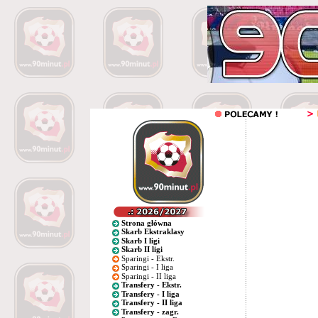
Strona główna
Skarb Ekstraklasy
Skarb I ligi
Skarb II ligi
Sparingi - Ekstr.
Sparingi - I liga
Sparingi - II liga
Transfery - Ekstr.
Transfery - I liga
Transfery - II liga
Transfery - zagr.