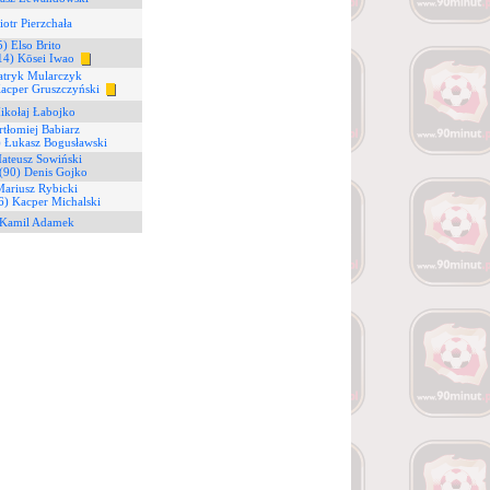
iotr Pierzchała
5) Elso Brito
14) Kōsei Iwao
atryk Mularczyk
Kacper Gruszczyński
ikołaj Łabojko
rtłomiej Babiarz
) Łukasz Bogusławski
ateusz Sowiński
(90) Denis Gojko
Mariusz Rybicki
6) Kacper Michalski
 Kamil Adamek