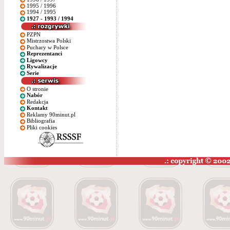
1995 / 1996
1994 / 1995
1927 - 1993 / 1994
PZPN
Mistrzostwa Polski
Puchary w Polsce
Reprezentanci
Ligowcy
Rywalizacje
Serie
O stronie
Nabór
Redakcja
Kontakt
Reklamy 90minut.pl
Bibliografia
Pliki cookies