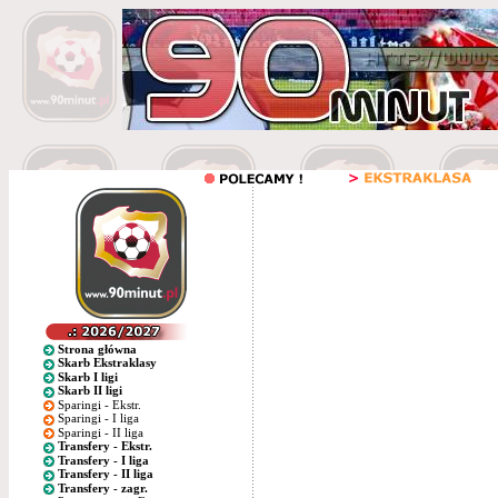
Strona główna
Skarb Ekstraklasy
Skarb I ligi
Skarb II ligi
Sparingi - Ekstr.
Sparingi - I liga
Sparingi - II liga
Transfery - Ekstr.
Transfery - I liga
Transfery - II liga
Transfery - zagr.