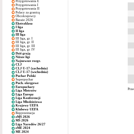
Przygotowania E
Przygotowania I
Przygotowania II
Polacy za granicą
Obcokrajowcy
Baraże 2026
Ekstraklasa
I liga
II liga
III liga
III liga, gr. I
III liga, gr. II
III liga, gr. III
III liga, gr. IV
Dziś grają
Niższe ligi
Najnowsze rozgr.
CLJ
CLJ U-17 (zachodnia)
CLJ U-17 (wschodnia)
Puchar Polski
Superpuchar
Puch. okręgowe
Europuchary
Prze
Liga Mistrzów
Liga Europy
Liga Konferencji
Liga Młodzieżowa
Krajowy UEFA
Klubowy UEFA
Reprezentacja
eMŚ 2026
MŚ 2026
Liga Narodów 26/27
eME 2024
ME 2024