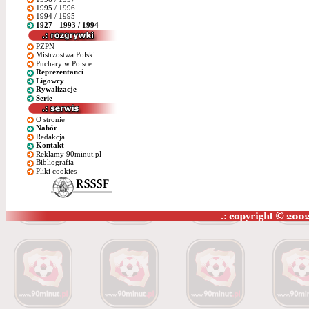
1995 / 1996
1994 / 1995
1927 - 1993 / 1994
PZPN
Mistrzostwa Polski
Puchary w Polsce
Reprezentanci
Ligowcy
Rywalizacje
Serie
O stronie
Nabór
Redakcja
Kontakt
Reklamy 90minut.pl
Bibliografia
Pliki cookies