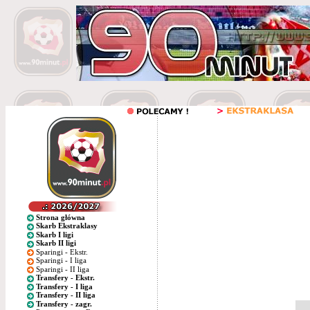
Strona główna
Skarb Ekstraklasy
Skarb I ligi
Skarb II ligi
Sparingi - Ekstr.
Sparingi - I liga
Sparingi - II liga
Transfery - Ekstr.
Transfery - I liga
Transfery - II liga
Transfery - zagr.