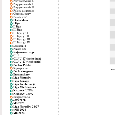
Przygotowania E
Przygotowania I
Przygotowania II
Polacy za granicą
Obcokrajowcy
Baraże 2026
Ekstraklasa
I liga
II liga
III liga
III liga, gr. I
III liga, gr. II
III liga, gr. III
III liga, gr. IV
Dziś grają
Niższe ligi
Najnowsze rozgr.
CLJ
CLJ U-17 (zachodnia)
CLJ U-17 (wschodnia)
Puchar Polski
Superpuchar
Prze
Puch. okręgowe
Europuchary
Liga Mistrzów
Liga Europy
Liga Konferencji
Liga Młodzieżowa
Krajowy UEFA
Klubowy UEFA
Reprezentacja
eMŚ 2026
MŚ 2026
Liga Narodów 26/27
eME 2024
ME 2024