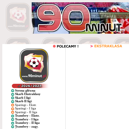
Strona główna
Skarb Ekstraklasy
Skarb I ligi
Skarb II ligi
Sparingi - Ekstr.
Sparingi - I liga
Sparingi - II liga
Transfery - Ekstr.
Transfery - I liga
Transfery - II liga
Transfery - zagr.