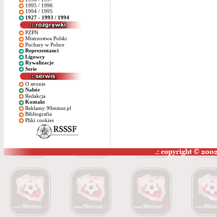
1995 / 1996
1994 / 1995
1927 - 1993 / 1994
PZPN
Mistrzostwa Polski
Puchary w Polsce
Reprezentanci
Ligowcy
Rywalizacje
Serie
O stronie
Nabór
Redakcja
Kontakt
Reklamy 90minut.pl
Bibliografia
Pliki cookies