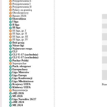
Przygotowania E
Przygotowania I
Przygotowania II
Polacy za granicą
Obcokrajowcy
Baraże 2026
Ekstraklasa
I liga
II liga
III liga
III liga, gr. I
III liga, gr. II
III liga, gr. III
III liga, gr. IV
Dziś grają
Niższe ligi
Najnowsze rozgr.
CLJ
CLJ U-17 (zachodnia)
CLJ U-17 (wschodnia)
Puchar Polski
Superpuchar
Puch. okręgowe
Europuchary
Liga Mistrzów
Liga Europy
Liga Konferencji
Liga Młodzieżowa
Krajowy UEFA
Prze
Klubowy UEFA
Reprezentacja
eMŚ 2026
MŚ 2026
Liga Narodów 26/27
eME 2024
ME 2024