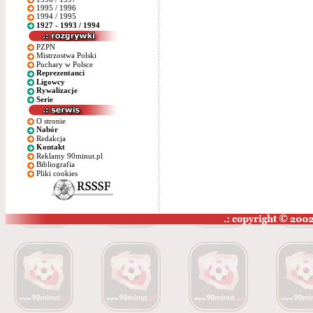
1995 / 1996
1994 / 1995
1927 - 1993 / 1994
PZPN
Mistrzostwa Polski
Puchary w Polsce
Reprezentanci
Ligowcy
Rywalizacje
Serie
O stronie
Nabór
Redakcja
Kontakt
Reklamy 90minut.pl
Bibliografia
Pliki cookies