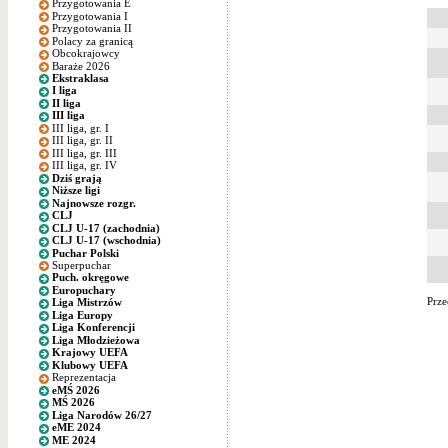
Przygotowania E
Przygotowania I
Przygotowania II
Polacy za granicą
Obcokrajowcy
Baraże 2026
Ekstraklasa
I liga
II liga
III liga
III liga, gr. I
III liga, gr. II
III liga, gr. III
III liga, gr. IV
Dziś grają
Niższe ligi
Najnowsze rozgr.
CLJ
CLJ U-17 (zachodnia)
CLJ U-17 (wschodnia)
Puchar Polski
Superpuchar
Puch. okręgowe
Europuchary
Prze
Liga Mistrzów
Liga Europy
Liga Konferencji
Liga Młodzieżowa
Krajowy UEFA
Klubowy UEFA
Reprezentacja
eMŚ 2026
MŚ 2026
Liga Narodów 26/27
eME 2024
ME 2024