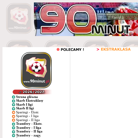
Strona główna
Skarb Ekstraklasy
Skarb I ligi
Skarb II ligi
Sparingi - Ekstr.
Sparingi - I liga
Sparingi - II liga
Transfery - Ekstr.
Transfery - I liga
Transfery - II liga
Transfery - zagr.