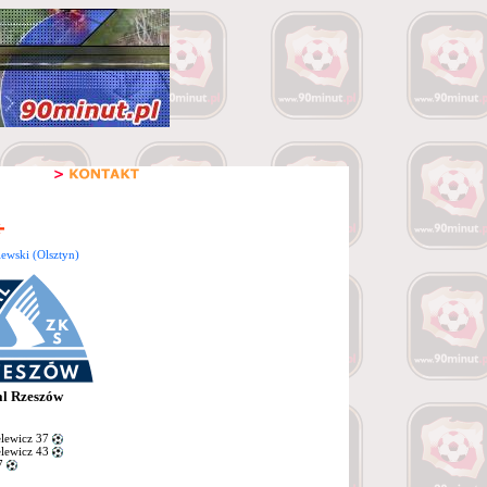
wski (Olsztyn)
al Rzeszów
lewicz 37
lewicz 43
7