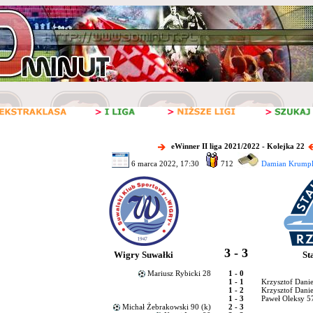
eWinner II liga 2021/2022 - Kolejka 22
6 marca 2022, 17:30
712
Damian Krumple
3 - 3
Wigry Suwałki
St
Mariusz Rybicki 28
1 - 0
1 - 1
Krzysztof Danie
1 - 2
Krzysztof Danie
1 - 3
Paweł Oleksy 5
Michał Żebrakowski 90 (k)
2 - 3