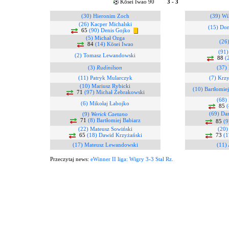
Kōsei Iwao 90
3 - 3
(30) Hieronim Zoch
(39) Wi
(26) Kacper Michalski
(15) Do
65
(90) Denis Gojko
(5) Michał Ozga
(26
84
(14) Kōsei Iwao
(91)
(2) Tomasz Lewandowski
88
(
(3)
Rudinilson
(37) 
(11) Patryk Mularczyk
(7) Krzy
(10) Mariusz Rybicki
(10) Bartłomie
71
(97) Michał Żebrakowski
(68) 
(6) Mikołaj Łabojko
85
(
(69) Da
(9)
Werick Caetano
71
(8) Bartłomiej Babiarz
85
(9
(22) Mateusz Sowiński
(20)
65
(18) Dawid Krzyżański
73
(1
(17) Mateusz Lewandowski
(11) 
Przeczytaj news:
eWinner II liga: Wigry 3-3 Stal Rz.