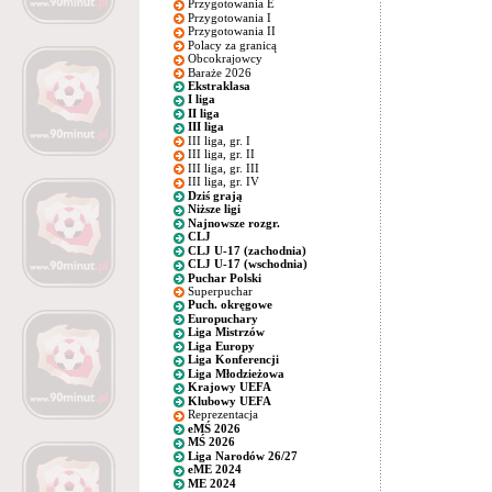
Przygotowania E
Przygotowania I
Przygotowania II
Polacy za granicą
Obcokrajowcy
Baraże 2026
Ekstraklasa
I liga
II liga
III liga
III liga, gr. I
III liga, gr. II
III liga, gr. III
III liga, gr. IV
Dziś grają
Niższe ligi
Najnowsze rozgr.
CLJ
CLJ U-17 (zachodnia)
CLJ U-17 (wschodnia)
Puchar Polski
Superpuchar
Puch. okręgowe
Europuchary
Liga Mistrzów
Liga Europy
Liga Konferencji
Liga Młodzieżowa
Krajowy UEFA
Klubowy UEFA
Reprezentacja
eMŚ 2026
MŚ 2026
Liga Narodów 26/27
eME 2024
ME 2024