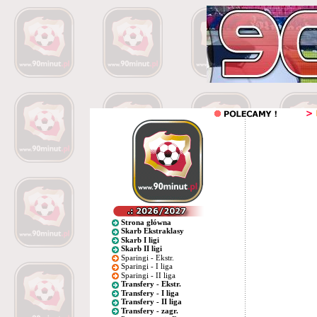
Strona główna
Skarb Ekstraklasy
Skarb I ligi
Skarb II ligi
Sparingi - Ekstr.
Sparingi - I liga
Sparingi - II liga
Transfery - Ekstr.
Transfery - I liga
Transfery - II liga
Transfery - zagr.