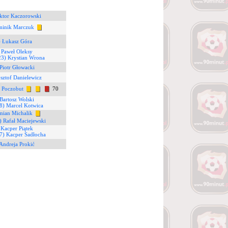
ktor Kaczorowski
minik Marczuk
) Łukasz Góra
 Paweł Oleksy
23) Krystian Wrona
Piotr Głowacki
sztof Danielewicz
j Poczobut
70
Bartosz Wolski
8) Marcel Kotwica
mian Michalik
) Rafał Maciejewski
 Kacper Piątek
7) Kacper Sadłocha
Andreja Prokić