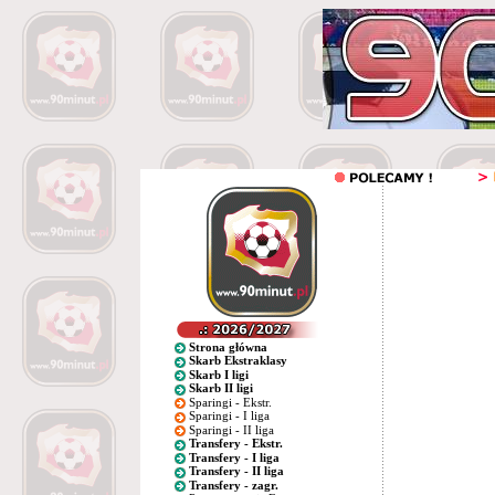
Strona główna
Skarb Ekstraklasy
Skarb I ligi
Skarb II ligi
Sparingi - Ekstr.
Sparingi - I liga
Sparingi - II liga
Transfery - Ekstr.
Transfery - I liga
Transfery - II liga
Transfery - zagr.