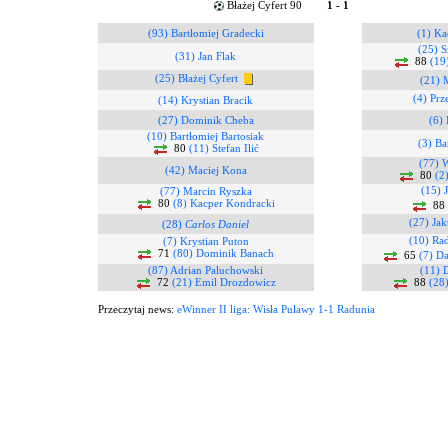
Błażej Cyfert 90
1 - 1
(93) Bartłomiej Gradecki
(1) Ka
(25) 
(31) Jan Flak
88
(19
(25) Błażej Cyfert
(21) 
(4) Prz
(14) Krystian Bracik
(27) Dominik Cheba
(6) 
(10) Bartłomiej Bartosiak
(3) Ba
80
(11) Stefan Ilić
(77) 
(42) Maciej Kona
80
(2
(15) 
(77) Marcin Ryszka
80
(8) Kacper Kondracki
88
(27) Ja
(28)
Carlos Daniel
(10) Ra
(7) Krystian Puton
71
(80) Dominik Banach
65
(7) D
(87) Adrian Paluchowski
(11) 
72
(21) Emil Drozdowicz
88
(28
Przeczytaj news:
eWinner II liga: Wisła Puławy 1-1 Radunia