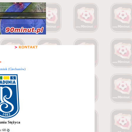
imiuk (Ciechanów)
nia Stężyca
r 68