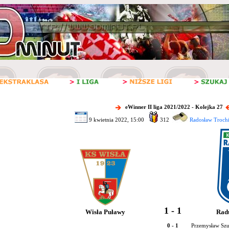
eWinner II liga 2021/2022 - Kolejka 27
9 kwietnia 2022, 15:00
312
Radosław Troch
1 - 1
Wisła Puławy
Radu
0 - 1
Przemysław Szu