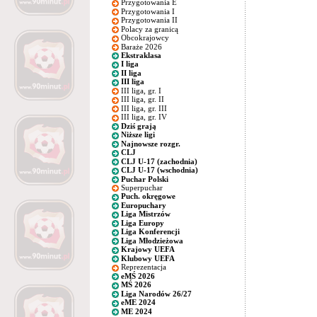
Przygotowania E
Przygotowania I
Przygotowania II
Polacy za granicą
Obcokrajowcy
Baraże 2026
Ekstraklasa
I liga
II liga
III liga
III liga, gr. I
III liga, gr. II
III liga, gr. III
III liga, gr. IV
Dziś grają
Niższe ligi
Najnowsze rozgr.
CLJ
CLJ U-17 (zachodnia)
CLJ U-17 (wschodnia)
Puchar Polski
Superpuchar
Puch. okręgowe
Europuchary
Liga Mistrzów
Liga Europy
Liga Konferencji
Liga Młodzieżowa
Krajowy UEFA
Klubowy UEFA
Reprezentacja
eMŚ 2026
MŚ 2026
Liga Narodów 26/27
eME 2024
ME 2024