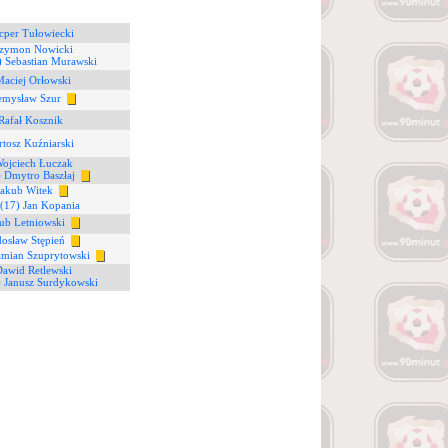
cper Tułowiecki
Szymon Nowicki
) Sebastian Murawski
Maciej Orłowski
emysław Szur
Rafał Kosznik
rtosz Kuźniarski
Wojciech Łuczak
) Dmytro Baszłaj
Jakub Witek
(17) Jan Kopania
kub Letniowski
dosław Stępień
amian Szuprytowski
Dawid Retlewski
) Janusz Surdykowski