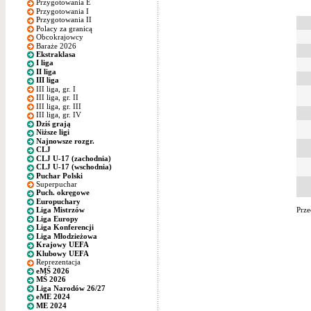
Przygotowania E
Przygotowania I
Przygotowania II
Polacy za granicą
Obcokrajowcy
Baraże 2026
Ekstraklasa
I liga
II liga
III liga
III liga, gr. I
III liga, gr. II
III liga, gr. III
III liga, gr. IV
Dziś grają
Niższe ligi
Najnowsze rozgr.
CLJ
CLJ U-17 (zachodnia)
CLJ U-17 (wschodnia)
Puchar Polski
Superpuchar
Puch. okręgowe
Europuchary
Prze
Liga Mistrzów
Liga Europy
Liga Konferencji
Liga Młodzieżowa
Krajowy UEFA
Klubowy UEFA
Reprezentacja
eMŚ 2026
MŚ 2026
Liga Narodów 26/27
eME 2024
ME 2024