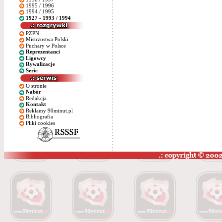
1995 / 1996
1994 / 1995
1927 - 1993 / 1994
PZPN
Mistrzostwa Polski
Puchary w Polsce
Reprezentanci
Ligowcy
Rywalizacje
Serie
O stronie
Nabór
Redakcja
Kontakt
Reklamy 90minut.pl
Bibliografia
Pliki cookies