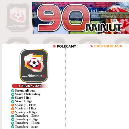
Strona główna
Skarb Ekstraklasy
Skarb I ligi
Skarb II ligi
Sparingi - Ekstr.
Sparingi - I liga
Sparingi - II liga
Transfery - Ekstr.
Transfery - I liga
Transfery - II liga
Transfery - zagr.