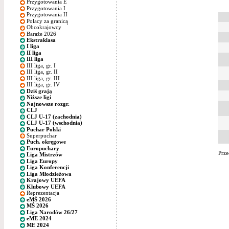
Przygotowania E
Przygotowania I
Przygotowania II
Polacy za granicą
Obcokrajowcy
Baraże 2026
Ekstraklasa
I liga
II liga
III liga
III liga, gr. I
III liga, gr. II
III liga, gr. III
III liga, gr. IV
Dziś grają
Niższe ligi
Najnowsze rozgr.
CLJ
CLJ U-17 (zachodnia)
CLJ U-17 (wschodnia)
Puchar Polski
Superpuchar
Puch. okręgowe
Europuchary
Prze
Liga Mistrzów
Liga Europy
Liga Konferencji
Liga Młodzieżowa
Krajowy UEFA
Klubowy UEFA
Reprezentacja
eMŚ 2026
MŚ 2026
Liga Narodów 26/27
eME 2024
ME 2024