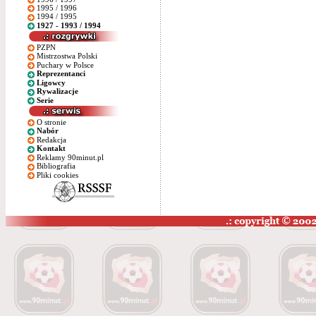
1995 / 1996
1994 / 1995
1927 - 1993 / 1994
PZPN
Mistrzostwa Polski
Puchary w Polsce
Reprezentanci
Ligowcy
Rywalizacje
Serie
O stronie
Nabór
Redakcja
Kontakt
Reklamy 90minut.pl
Bibliografia
Pliki cookies