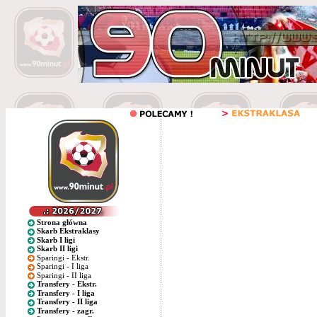
Strona główna
Skarb Ekstraklasy
Skarb I ligi
Skarb II ligi
Sparingi - Ekstr.
Sparingi - I liga
Sparingi - II liga
Transfery - Ekstr.
Transfery - I liga
Transfery - II liga
Transfery - zagr.