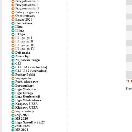
Przygotowania E
Przygotowania I
Przygotowania II
Polacy za granicą
Obcokrajowcy
Baraże 2026
Ekstraklasa
I liga
II liga
III liga
III liga, gr. I
III liga, gr. II
III liga, gr. III
III liga, gr. IV
Dziś grają
Niższe ligi
Najnowsze rozgr.
CLJ
CLJ U-17 (zachodnia)
CLJ U-17 (wschodnia)
Puchar Polski
Superpuchar
n
Puch. okręgowe
Europuchary
Prze
Liga Mistrzów
Liga Europy
Liga Konferencji
Liga Młodzieżowa
Krajowy UEFA
Klubowy UEFA
Reprezentacja
eMŚ 2026
MŚ 2026
Liga Narodów 26/27
eME 2024
ME 2024