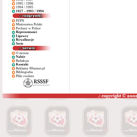
1995 / 1996
1994 / 1995
1927 - 1993 / 1994
PZPN
Mistrzostwa Polski
Puchary w Polsce
Reprezentanci
Ligowcy
Rywalizacje
Serie
O stronie
Nabór
Redakcja
Kontakt
Reklamy 90minut.pl
Bibliografia
Pliki cookies