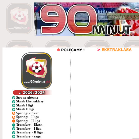
Strona główna
Skarb Ekstraklasy
Skarb I ligi
Skarb II ligi
Sparingi - Ekstr.
Sparingi - I liga
Sparingi - II liga
Transfery - Ekstr.
Transfery - I liga
Transfery - II liga
Transfery - zagr.