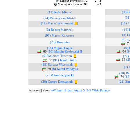
Miłosz Przybecki 72
2 - 3
Maciej Wichtowski 80
3 - 3
(12) Rafał Misztal
(33) 
(31
(24) Przemysław Misiak
(19) Maciej Wichtowski
(18) Ł
(3) Robert Majewski
(14) 
(3) L
(98) Maciej Kołoczek
(8) K
(29)
Marcinho
7
(18) Miguel López
(6) 
60
(10) Marcin Kozłowski II
84
(9
(9) Wojciech Trochim
(77)
64
(2
88
(91) Jakub Sinior
(99) Bartosz Wicenciak
(7) 
60
(8) Kamil Włodyka
(10) Ba
(7) Miłosz Przybecki
74
(87
(56) Cezary Demianiuk
(21) Em
Przeczytaj news:
eWinner II liga: Pogoń S. 3-3 Wisła Puławy