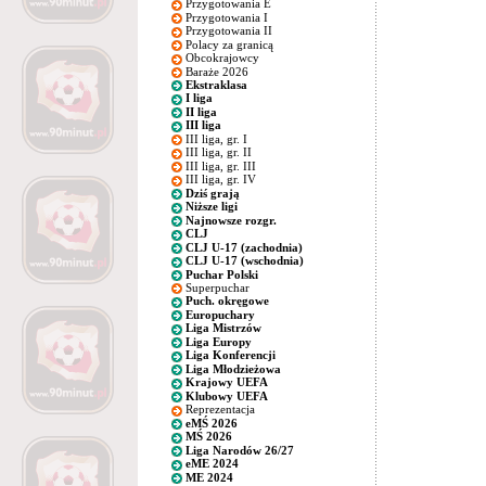
Przygotowania E
Przygotowania I
Przygotowania II
Polacy za granicą
Obcokrajowcy
Baraże 2026
Ekstraklasa
I liga
II liga
III liga
III liga, gr. I
III liga, gr. II
III liga, gr. III
III liga, gr. IV
Dziś grają
Niższe ligi
Najnowsze rozgr.
CLJ
CLJ U-17 (zachodnia)
CLJ U-17 (wschodnia)
Puchar Polski
Superpuchar
Puch. okręgowe
Europuchary
Liga Mistrzów
Liga Europy
Liga Konferencji
Liga Młodzieżowa
Krajowy UEFA
Klubowy UEFA
Reprezentacja
eMŚ 2026
MŚ 2026
Liga Narodów 26/27
eME 2024
ME 2024