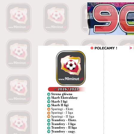
Strona główna
Skarb Ekstraklasy
Skarb I ligi
Skarb II ligi
Sparingi - Ekstr.
Sparingi - I liga
Sparingi - II liga
Transfery - Ekstr.
Transfery - I liga
Transfery - II liga
Transfery - zagr.