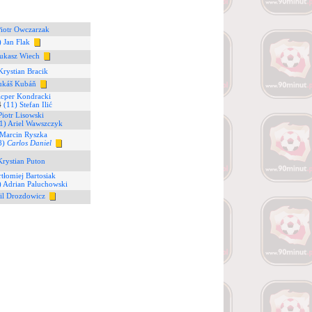
Piotr Owczarzak
) Jan Flak
ukasz Wiech
Krystian Bracik
ukáš Kubáň
acper Kondracki
4
(11) Stefan Ilić
Piotr Lisowski
1) Ariel Wawszczyk
 Marcin Ryszka
8)
Carlos Daniel
Krystian Puton
rtłomiej Bartosiak
) Adrian Paluchowski
il Drozdowicz