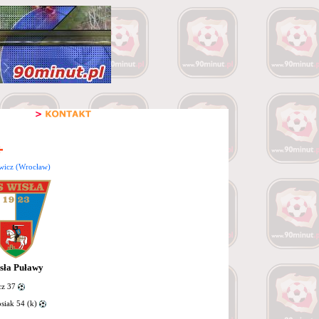
wicz (Wrocław)
sła Puławy
z 37
siak 54 (k)