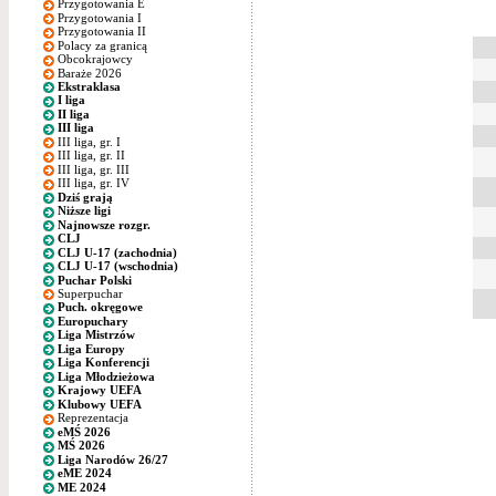
Przygotowania E
Przygotowania I
Przygotowania II
Polacy za granicą
Obcokrajowcy
Baraże 2026
Ekstraklasa
I liga
II liga
III liga
III liga, gr. I
III liga, gr. II
III liga, gr. III
III liga, gr. IV
Dziś grają
Niższe ligi
Najnowsze rozgr.
CLJ
CLJ U-17 (zachodnia)
CLJ U-17 (wschodnia)
Puchar Polski
Superpuchar
Puch. okręgowe
Europuchary
Liga Mistrzów
Liga Europy
Liga Konferencji
Liga Młodzieżowa
Krajowy UEFA
Klubowy UEFA
Reprezentacja
eMŚ 2026
MŚ 2026
Liga Narodów 26/27
eME 2024
ME 2024