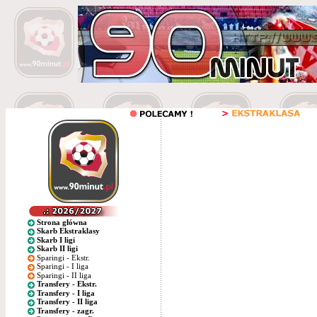
Strona główna
Skarb Ekstraklasy
Skarb I ligi
Skarb II ligi
Sparingi - Ekstr.
Sparingi - I liga
Sparingi - II liga
Transfery - Ekstr.
Transfery - I liga
Transfery - II liga
Transfery - zagr.