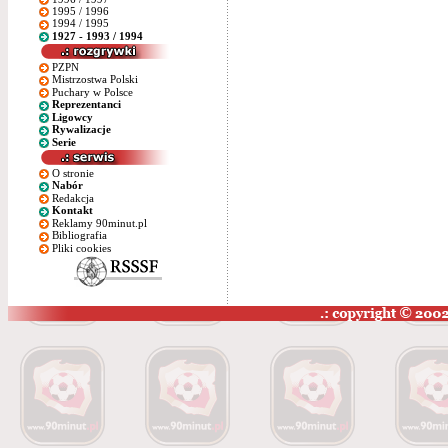
1995 / 1996
1994 / 1995
1927 - 1993 / 1994
PZPN
Mistrzostwa Polski
Puchary w Polsce
Reprezentanci
Ligowcy
Rywalizacje
Serie
O stronie
Nabór
Redakcja
Kontakt
Reklamy 90minut.pl
Bibliografia
Pliki cookies