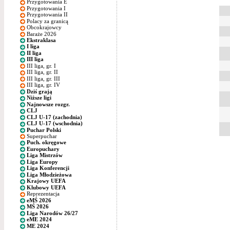
Przygotowania E
Przygotowania I
Przygotowania II
Polacy za granicą
Obcokrajowcy
Baraże 2026
Ekstraklasa
I liga
II liga
III liga
III liga, gr. I
III liga, gr. II
III liga, gr. III
III liga, gr. IV
Dziś grają
Niższe ligi
Najnowsze rozgr.
CLJ
CLJ U-17 (zachodnia)
CLJ U-17 (wschodnia)
Puchar Polski
Superpuchar
Puch. okręgowe
Europuchary
Liga Mistrzów
Liga Europy
Liga Konferencji
Liga Młodzieżowa
Krajowy UEFA
Klubowy UEFA
Reprezentacja
eMŚ 2026
MŚ 2026
Liga Narodów 26/27
eME 2024
ME 2024