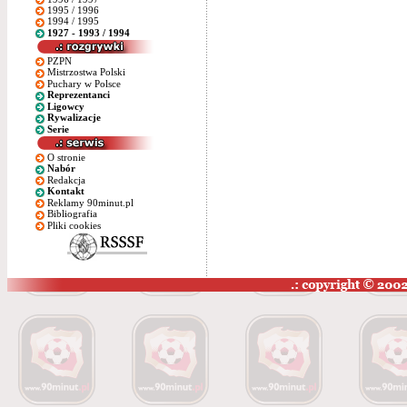
1995 / 1996
1994 / 1995
1927 - 1993 / 1994
PZPN
Mistrzostwa Polski
Puchary w Polsce
Reprezentanci
Ligowcy
Rywalizacje
Serie
O stronie
Nabór
Redakcja
Kontakt
Reklamy 90minut.pl
Bibliografia
Pliki cookies