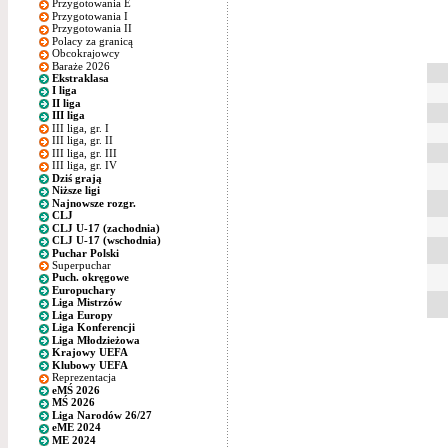
Przygotowania E
Przygotowania I
Przygotowania II
Polacy za granicą
Obcokrajowcy
Baraże 2026
Ekstraklasa
I liga
II liga
III liga
III liga, gr. I
III liga, gr. II
III liga, gr. III
III liga, gr. IV
Dziś grają
Niższe ligi
Najnowsze rozgr.
CLJ
CLJ U-17 (zachodnia)
CLJ U-17 (wschodnia)
Puchar Polski
Superpuchar
Puch. okręgowe
Europuchary
Liga Mistrzów
Liga Europy
Liga Konferencji
Liga Młodzieżowa
Krajowy UEFA
Klubowy UEFA
Reprezentacja
eMŚ 2026
MŚ 2026
Liga Narodów 26/27
eME 2024
ME 2024