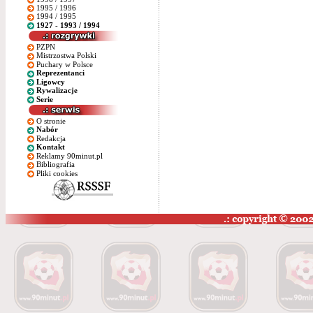
1995 / 1996
1994 / 1995
1927 - 1993 / 1994
PZPN
Mistrzostwa Polski
Puchary w Polsce
Reprezentanci
Ligowcy
Rywalizacje
Serie
O stronie
Nabór
Redakcja
Kontakt
Reklamy 90minut.pl
Bibliografia
Pliki cookies