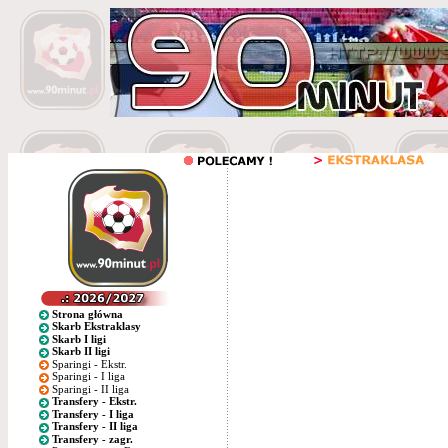
Strona główna
Skarb Ekstraklasy
Skarb I ligi
Skarb II ligi
Sparingi - Ekstr.
Sparingi - I liga
Sparingi - II liga
Transfery - Ekstr.
Transfery - I liga
Transfery - II liga
Transfery - zagr.