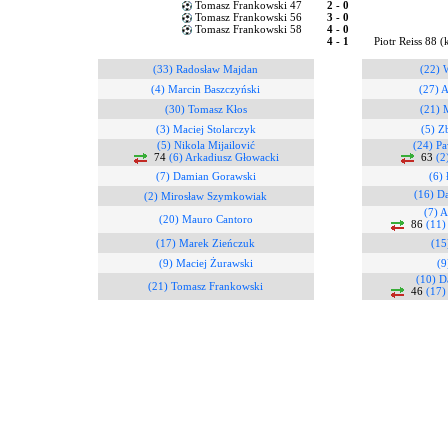
Tomasz Frankowski 47
2 - 0
Tomasz Frankowski 56
3 - 0
Tomasz Frankowski 58
4 - 0
4 - 1
Piotr Reiss 88 (
(33) Radosław Majdan
(22) 
(4) Marcin Baszczyński
(27) A
(30) Tomasz Kłos
(21) 
(3) Maciej Stolarczyk
(5) Z
(5) Nikola Mijailović
(24) P
74
(6) Arkadiusz Głowacki
63
(2
(7) Damian Gorawski
(6)
(16) D
(2) Mirosław Szymkowiak
(7) 
(20) Mauro Cantoro
86
(11)
(17) Marek Zieńczuk
(15
(9) Maciej Żurawski
(9
(10) 
(21) Tomasz Frankowski
46
(17)