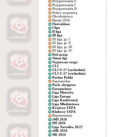
Przygotowania E
Przygotowania I
Przygotowania II
Polacy za granicą
Obcokrajowcy
Baraże 2026
Ekstraklasa
I liga
II liga
III liga
III liga, gr. I
III liga, gr. II
III liga, gr. III
III liga, gr. IV
Dziś grają
Niższe ligi
Najnowsze rozgr.
CLJ
CLJ U-17 (zachodnia)
CLJ U-17 (wschodnia)
Puchar Polski
Superpuchar
Puch. okręgowe
Europuchary
Liga Mistrzów
Liga Europy
Liga Konferencji
Liga Młodzieżowa
Krajowy UEFA
Klubowy UEFA
Reprezentacja
eMŚ 2026
MŚ 2026
Liga Narodów 26/27
eME 2024
ME 2024