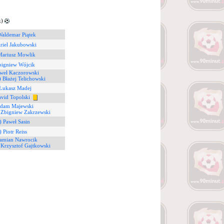
k)
Waldemar Piątek
riel Jakubowski
Mariusz Mowlik
bigniew Wójcik
aweł Kaczorowski
) Błażej Telichowski
 Łukasz Madej
avid Topolski
Adam Majewski
 Zbigniew Zakrzewski
) Paweł Sasin
) Piotr Reiss
Damian Nawrocik
 Krzysztof Gajtkowski