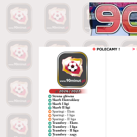
Strona główna
Skarb Ekstraklasy
Skarb I ligi
Skarb II ligi
Sparingi - Ekstr.
Sparingi - I liga
Sparingi - II liga
Transfery - Ekstr.
Transfery - I liga
Transfery - II liga
Transfery - zagr.